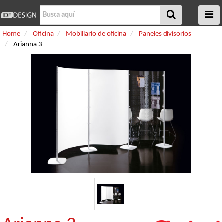
Home
Oficina
Mobiliario de oficina
Paneles divisorios
Arianna 3