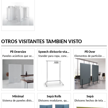
OTROS VISITANTES TAMBIEN VISTO
Pli Oversize
Speech divisorio-stander
Pli Over
Paneles acústicos que se pueden utilizar para dividir el espacio
Stander para ropa, convertible en una unidad de partición.
Elementos de partición que absorben el sonido
Minimal
Sepà Rolls
Sepà
Sistema de paneles divisorios de escritorio.
Divisores modulares, que absorben el sonido.
Divisores hechos de tela que absorbe el sonido