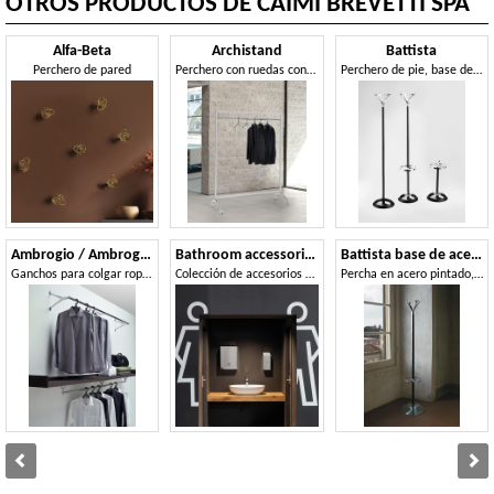
OTROS PRODUCTOS DE CAIMI BREVETTI SPA
Alfa-Beta
Archistand
Battista
Perchero de pared
Perchero con ruedas con estructura de acero barnizada
Perchero de pie, base de hierro fundido, aluminio y marco de acero
Ambrogio / Ambrogino
Bathroom accessories
Battista base de acero
Ganchos para colgar ropa en acero cromado y aluminio pulido
Colección de accesorios de baño metálicos.
Percha en acero pintado, disponible en varios colores