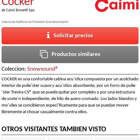
Cocker
de
Caimi Brevetti Spa
Cabina de teléfono en Poliéster fonoabsorbente
Solicitar precios
Productos similares
Coleccion:
Snowsound®
COCKER es una confortable cabina acu´stica compuesta por un acolchado
interior de polie´ster suave y acu´stico absorbente, por un forro de polie
´ster Trevira CS® que se puede quitar por completo y por una estructura
de soste´n independiente, de hilo de acero cromado. Los lados blandos y
mo´viles se concibieron especi´ficamente para que se puedan mover
libremente al chocar casualmente contra ellos.
OTROS VISITANTES TAMBIEN VISTO