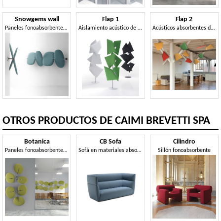
Snowgems wall
Flap 1
Flap 2
Paneles fonoabsorbentes de pared, en forma de gemas
Aislamiento acústico de panel de diseño modular
Acústicos absorbentes del sonido panel modular, en el estilo de diseño
OTROS PRODUCTOS DE CAIMI BREVETTI SPA
Botanica
CB Sofa
Cilindro
Paneles fonoabsorbentes en forma de hoja.
Sofá en materiales absorbentes de sonido, para comodidad acústica superior
Sillón fonoabsorbente