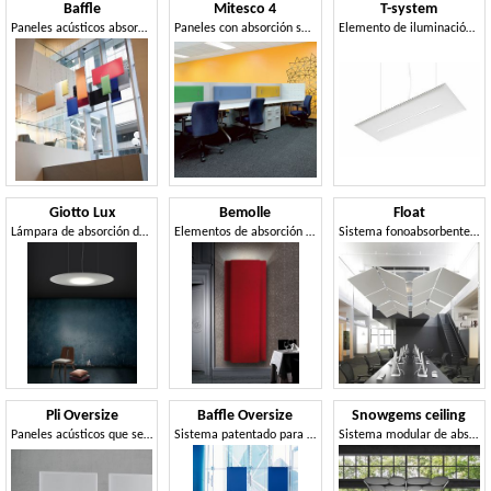
Baffle
Mitesco 4
T-system
Paneles acústicos absorbentes del sonido desde el techo
Paneles con absorción selectiva, para las oficinas
Elemento de iluminación fonoabsorbente
Giotto Lux
Bemolle
Float
Lámpara de absorción de sonido con luz led
Elementos de absorción de sonido para sujeción a pared
Sistema fonoabsorbente con múltiples posibilidades de configuración
Pli Oversize
Baffle Oversize
Snowgems ceiling
Paneles acústicos que se pueden utilizar para dividir el espacio
Sistema patentado para suspender paneles fonoabsorbentes
Sistema modular de absorción de sonido inspirado en gemas preciosas