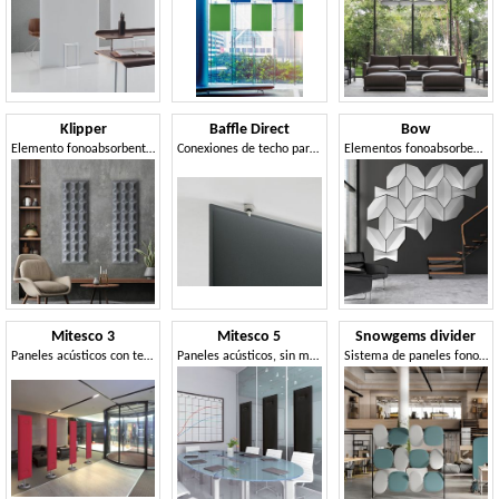
Klipper
Baffle Direct
Bow
Elemento fonoabsorbente de pared, de formas sinuosas y onduladas
Conexiones de techo para paneles fonoabsorbentes
Elementos fonoabsorbentes modulares
Mitesco 3
Mitesco 5
Snowgems divider
Paneles acústicos con tecnología patentada Snowsound®
Paneles acústicos, sin marcos y costuras
Sistema de paneles fonoabsorbentes