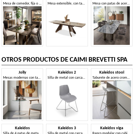
Mesa de comedor, fija o extensible
Mesa extensible, con tapa efecto mármol y base escultural
Mesa con patas de acero curvadas en espiral.
OTROS PRODUCTOS DE CAIMI BREVETTI SPA
Jolly
Kaleidos 2
Kaleidos stool
Mesas modernas con tapa laminada, para Hoteles
Silla de metal con carcasa de tecnopolímero, para uso contract
Taburete de acero cromado con asiento de plástico
Kaleidos
Kaleidos 3
Kaleidos viga
Silla de 4 patas de metal, recubierta de un particular tecnopolímero
Silla de metal con carcasa de tecnopolímero, con ruedas
Banco modular con cubierta de polímero, para salas de espera