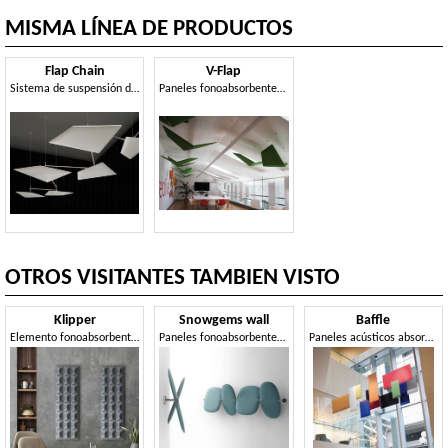
MISMA LÍNEA DE PRODUCTOS
Flap Chain
V-Flap
Sistema de suspensión de techo para paneles fonoabsorbentes
Paneles fonoabsorbentes elegantes
OTROS VISITANTES TAMBIEN VISTO
Klipper
Snowgems wall
Baffle
Elemento fonoabsorbente de pared, de formas sinuosas y onduladas
Paneles fonoabsorbentes de pared, en forma de gemas
Paneles acústicos absorbentes del sonido desde el techo