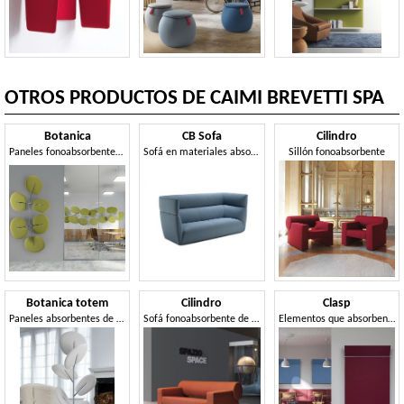
OTROS PRODUCTOS DE CAIMI BREVETTI SPA
Botanica
CB Sofa
Cilindro
Paneles fonoabsorbentes en forma de hoja.
Sofá en materiales absorbentes de sonido, para comodidad acústica superior
Sillón fonoabsorbente
Botanica totem
Cilindro
Clasp
Paneles absorbentes de sonido independientes
Sofá fonoabsorbente de inspiración minimalista
Elementos que absorben el sonido en fibra Snowsound