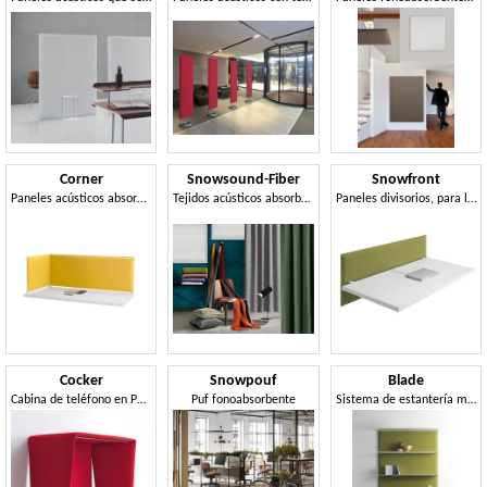
Corner
Snowsound-Fiber
Snowfront
Paneles acústicos absorbentes para mesas
Tejidos acústicos absorbentes del sonido
Paneles divisorios, para la optimización del confort acústico
Cocker
Snowpouf
Blade
Cabina de teléfono en Poliéster fonoabsorbente
Puf fonoabsorbente
Sistema de estantería modular, con paneles fonoabsorbentes