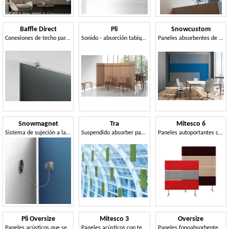
Baffle Direct
Pli
Snowcustom
Conexiones de techo para paneles fonoabsorbentes
Sonido - absorción tabique adecuado para oficinas
Paneles absorbentes de sonido patentados
Snowmagnet
Tra
Mitesco 6
Sistema de sujeción a la pared para los paneles Snowsound
Suspendido absorber paneles personalizables
Paneles autoportantes con la absorción de frecuencias selectiva
Pli Oversize
Mitesco 3
Oversize
Paneles acústicos que se pueden utilizar para dividir el espacio
Paneles acústicos con tecnología patentada Snowsound®
Paneles fonoabsorbentes con gran tamaño