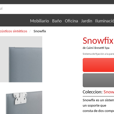
Mobiliario
Baño
Oficina
Jardín
Iluminaci
cústicos sintéticos
Snowfix
Snowfix
de
Caimi Brevetti Spa
Sistema de fijación a la pa
Coleccion:
Snow
Snowfix es un siste
un soporte que
consta de dos comp