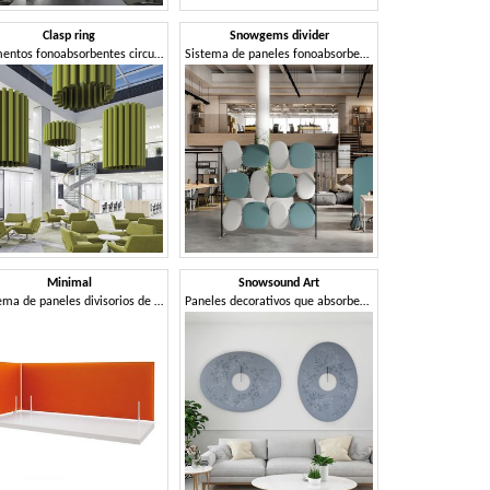
Clasp ring
Snowgems divider
Elementos fonoabsorbentes circulares
Sistema de paneles fonoabsorbentes
Minimal
Snowsound Art
Sistema de paneles divisorios de escritorio.
Paneles decorativos que absorben el sonido.