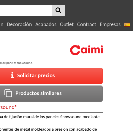
ón
Decoración
Acabados
Outlet
Contract
Empresas
red de paneles snowsound.
Solicitar precios
Productos similares
sound®
ma de fijación mural de los paneles Snowsound mediante
onentes de metal moldeados a presión con acabado de