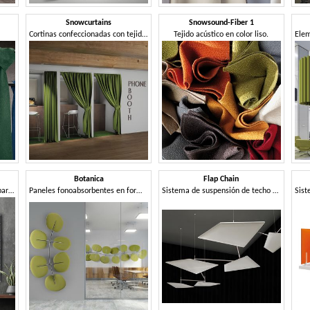
Snowcurtains
Snowsound-Fiber 1
Cortinas confeccionadas con tejidos fonoabsorbentes
Tejido acústico en color liso.
Botanica
Flap Chain
Elemento fonoabsorbente de pared, de formas sinuosas y onduladas
Paneles fonoabsorbentes en forma de hoja.
Sistema de suspensión de techo para paneles fonoabsorbentes