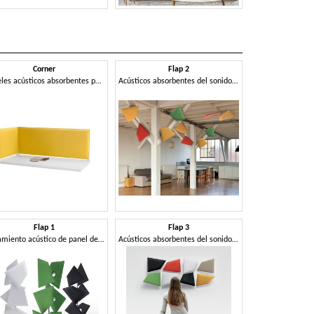
Corner
Flap 2
Ful
Paneles acústicos absorbentes para mesas
Acústicos absorbentes del sonido panel modular, en el estilo de diseño
Mesa redonda 
Flap 1
Flap 3
Giott
Aislamiento acústico de panel de diseño modular
Acústicos absorbentes del sonido panel modular, para la oficina y el hogar