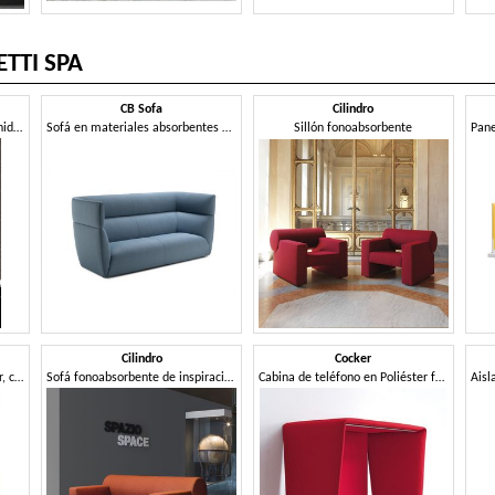
TTI SPA
CB Sofa
Cilindro
Elementos de absorción de sonido para sujeción a pared
Sofá en materiales absorbentes de sonido, para comodidad acústica superior
Sillón fonoabsorbente
Cilindro
Cocker
Sistema de estantería modular, con paneles fonoabsorbentes
Sofá fonoabsorbente de inspiración minimalista
Cabina de teléfono en Poliéster fonoabsorbente