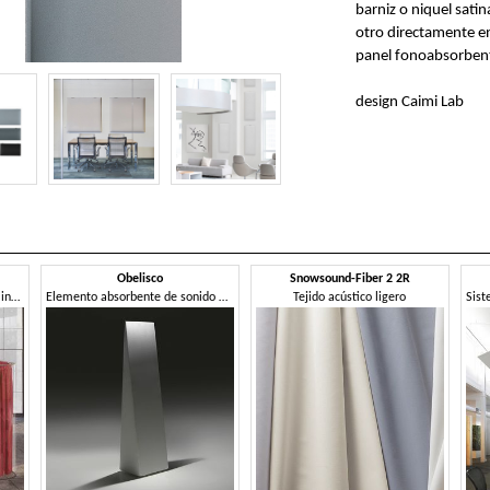
barniz o niquel sati
otro directamente en
panel fonoabsorbent
design Caimi Lab
Obelisco
Snowsound-Fiber 2 2R
Sistema de partición en tejido insonorizante.
Elemento absorbente de sonido autoportante
Tejido acústico ligero