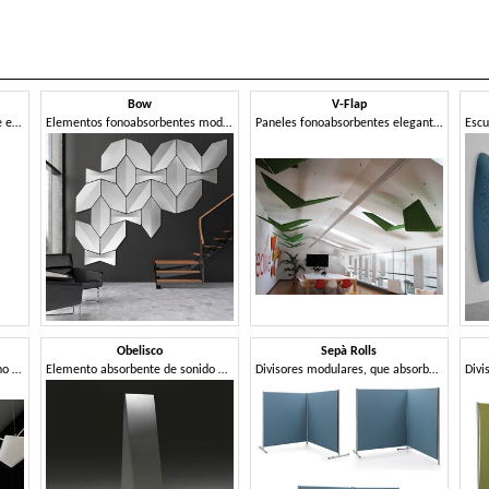
Bow
V-Flap
Panel divisorio fonoabsorbente en tela
Elementos fonoabsorbentes modulares
Paneles fonoabsorbentes elegantes
Obelisco
Sepà Rolls
Sistema de suspensión de techo para paneles fonoabsorbentes
Elemento absorbente de sonido autoportante
Divisores modulares, que absorben el sonido.