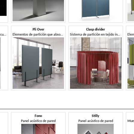
Pli Over
Clasp divider
Panel absorbente de sonido circular
Elementos de partición que absorben el sonido
Sistema de partición en tejido insonorizante.
Fono
Stilly
Panel acústico de pared
Panel acústico de pared