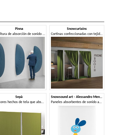
Pinna
Snowcurtains
Escultura de absorción de sonido en forma de aleta.
Cortinas confeccionadas con tejidos fonoabsorbentes
Sepà
Snowsound art - Alessandro Mendini
Divisores hechos de tela que absorbe el sonido
Paneles absorbentes de sonido artísticos