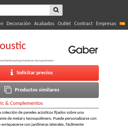
ón
Decoración
Acabados
Outlet
Contract
Empresas
oustic
absorbente autoportante en tecnopolímero
Solicitar precios
Productos similares
tic & Complementos
 colección de paneles acústicos fijados sobre una
ante de metal y tecnopolímero. Puede personalizarse con
 enriquecerse con jardineras laterales, fácilmente