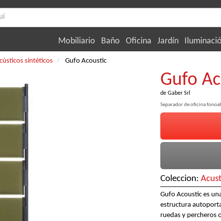
Mobiliario
Baño
Oficina
Jardín
Iluminaci
cústicos sintéticos
Gufo Acoustic
Gufo Ac
de
Gaber Srl
Separador de oficina fono
Coleccion:
Acus
Gufo Acoustic es una
estructura autoport
ruedas y percheros o