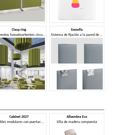
Clasp ring
Snowfix
Elementos fonoabsorbentes circulares
Sistema de fijación a la pared de paneles snowsound.
Cabinet 2027
Alhambra Eco
Epic
Muebles modulares con puertas correderas
Silla de madera compuesta