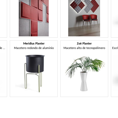
Meridius Planter
Zoè Planter
Librería abierta autoportante de acero
Macetero redondo de aluminio
Macetero alto de tecnopolímero