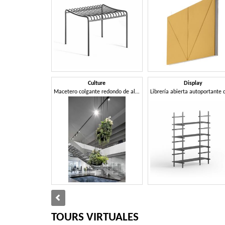
Culture
Display
Macetero colgante redondo de aluminio
TOURS VIRTUALES