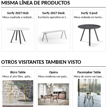
MISMA LÍNEA DE PRODUCTOS
Surfy 2027 Hub
Surfy 2027 Desk
Surfy 3-pod
Mesa cuadrada o redonda y escritorio en laminado
Escritorio operativo en laminado
Mesa redonda en laminado o Compactop
OTROS VISITANTES TAMBIEN VISTO
Bicro Table
Opéra
Pacemaker Table
Mesa al aire libre, apilable, en acero
Mesa moderna con patas cónicas giradas hacia adentro.
Mesa de acero con tapa redonda de metal, HPL o vitrocerámica