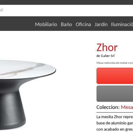
Mobiliario
Baño
Oficina
Jardín
Iluminaci
Zhor
de
Gaber Srl
Mesa redonda de metal con 
Coleccion:
Mesa
La mesita Zhor repre
base de aluminio gara
con acabado en gres