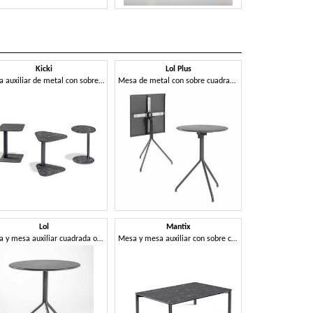
Kicki
Lol Plus
Ni
Mesa auxiliar de metal con sobre en Compactop
Mesa de metal con sobre cuadrado o redondo abatible
Lol
Mantix
Nor
Mesa y mesa auxiliar cuadrada o redonda en metal con base de 3 o 4 radios
Mesa y mesa auxiliar con sobre cuadrado, redondo o rectangular