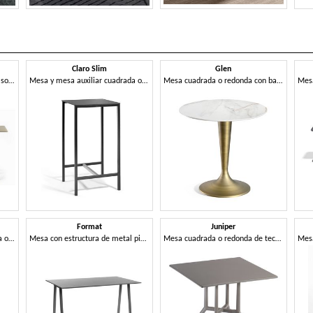
Claro Slim
Glen
Mesa cuadrada o redonda con sobre fijo o abatible de metal, con base de 3 o 4 radios
Mesa y mesa auxiliar cuadrada o rectangular con estructura de metal
Mesa cuadrada o redonda con base central
Format
Juniper
Mesa y mesa auxiliar cuadrada o rectangular con estructura de metal
Mesa con estructura de metal pintado y tablero en Compactop
Mesa cuadrada o redonda de tecnopolímero con base de 3 o 4 radios