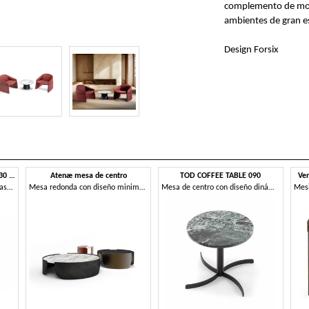
complemento de mobi
ambientes de gran es
Design Forsix
HUGO COFFEE TABLE 088 C H30 - 088 N H30
Atenæ mesa de centro
TOD COFFEE TABLE 090
Ven
Mesa de centro redonda con base de metal
Mesa redonda con diseño minimalista.
Mesa de centro con diseño dinámico
Mesi