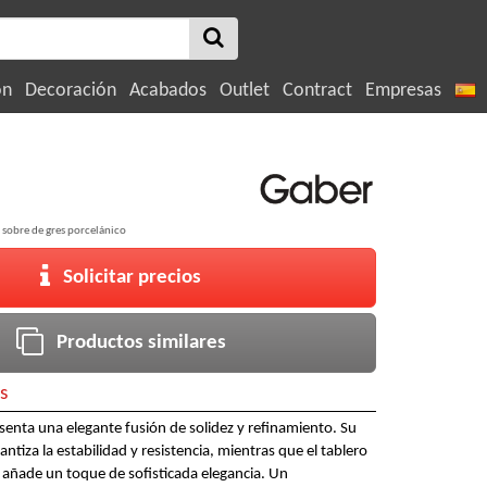
ón
Decoración
Acabados
Outlet
Contract
Empresas
sobre de gres porcelánico
Solicitar precios
Productos similares
s
senta una elegante fusión de solidez y refinamiento. Su
ntiza la estabilidad y resistencia, mientras que el tablero
 añade un toque de sofisticada elegancia. Un