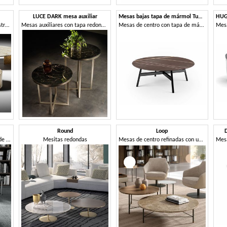
LUCE DARK mesa auxiliar
Mesas bajas tapa de mármol Tubular
Mesa de centro ovalada con estructura dorada
Mesas auxiliares con tapa redonda de mármol
Mesas de centro con tapa de mármol
Round
Loop
Mesas de centro con mármol de carrara y tapa de cristal.
Mesitas redondas
Mesas de centro refinadas con un diseño elegante y minimalista.