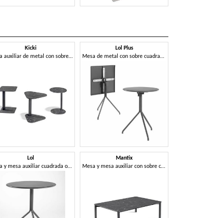
Kicki
Lol Plus
Ni
Mesa auxiliar de metal con sobre en Compactop
Mesa de metal con sobre cuadrado o redondo abatible
Lol
Mantix
Nor
Mesa y mesa auxiliar cuadrada o redonda en metal con base de 3 o 4 radios
Mesa y mesa auxiliar con sobre cuadrado, redondo o rectangular