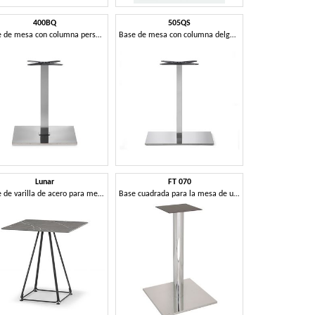
400BQ
505QS
Base de mesa con columna personalizable
Base de mesa con columna delgada
Lunar
FT 070
Base de varilla de acero para mesas.
Base cuadrada para la mesa de un bar, acero inoxidable cepillado