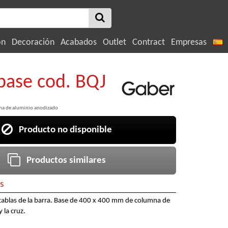
ón
Decoración
Acabados
Outlet
Contract
Empresas
base cod. BQJ
mna de aluminio anodizado
Producto no disponible
Productos similares
s
tablas de la barra. Base de 400 x 400 mm de columna de
 la cruz.