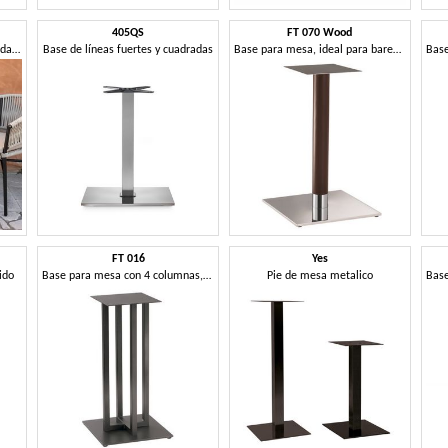
405QS
FT 070 Wood
Bases de mesa de chapa pintada, también para exterior
Base de líneas fuertes y cuadradas
Base para mesa, ideal para bares de moda
FT 016
Yes
ido
Base para mesa con 4 columnas, para bares y restaurantes
Pie de mesa metalico