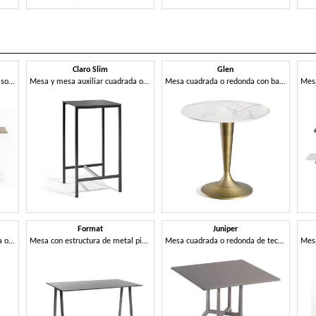
Claro Slim
Glen
Mesa cuadrada o redonda con sobre fijo o abatible de metal, con base de 3 o 4 radios
Mesa y mesa auxiliar cuadrada o rectangular con estructura de metal
Mesa cuadrada o redonda con base central
Format
Juniper
Mesa y mesa auxiliar cuadrada o rectangular con estructura de metal
Mesa con estructura de metal pintado y tablero en Compactop
Mesa cuadrada o redonda de tecnopolímero con base de 3 o 4 radios