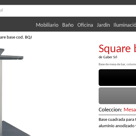
Mobiliario
Baño
Oficina
Jardín
Iluminaci
are base cod. BQJ
Square 
de
Gaber Srl
Base de mesa de bar, colu
Coleccion:
Mesa
Base cuadrada para 
aluminio anodizado y