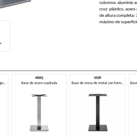
columna: aluminio 
cruz: plástico, acer
de altura completa:
máximo de superfic
400Q
050F
Base de mesa con forma hexagonal
Base de acero cuadrada
Base de mesa de metal con forma lineal