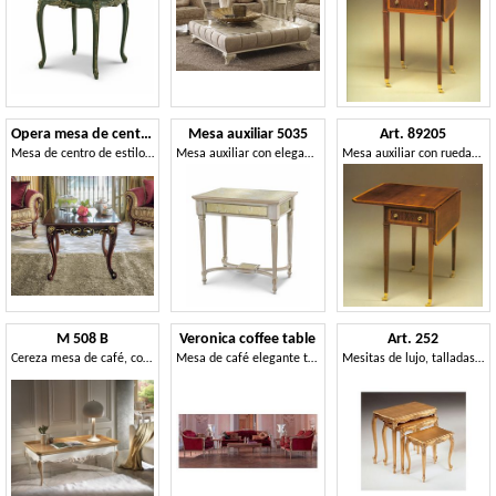
Opera mesa de centro
Mesa auxiliar 5035
Art. 89205
Mesa de centro de estilo clásico
Mesa auxiliar con elegante tapa de espejo antiguo
Mesa auxiliar con ruedas, con cajón
M 508 B
Veronica coffee table
Art. 252
Cereza mesa de café, con tallas, rectangular, de dos tonos
Mesa de café elegante tallado, pan de oro, para sala de estar
Mesitas de lujo, talladas a mano, para un hotel