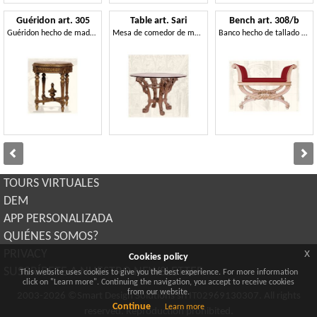
Guéridon art. 305
Table art. Sari
Bench art. 308/b
Guéridon hecho de madera con tapa de mármol, estilo Luis XVI
Mesa de comedor de madera hecho a mano, estilo Art Deco
Banco hecho de tallado a mano en madera sólida, estilo clásico
TOURS VIRTUALES
DEM
APP PERSONALIZADA
QUIÉNES SOMOS?
x
PRIVACY
Cookies policy
SUSCRÍBETE A NUESTRO NEWSLETTER
This website uses cookies to give you the best experience. For more information
click on "Learn more". Continuing the navigation, you accept to receive cookies
from our website.
2003-2026 ©Smart Design Solutions srl IT02969130307. All rights
Continue
Learn more
reserved. Reproduction prohibited.