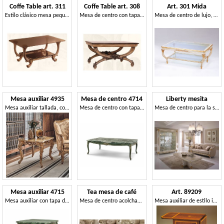
Coffe Table art. 311
Coffe Table art. 308
Art. 301 Mida
Estilo clásico mesa pequeña, con dos estantes de cristal
Mesa de centro con tapa de madera tallados a mano
Mesa de centro de lujo, talladas a mano, con 2 estantes de cristal
Mesa auxiliar 4935
Mesa de centro 4714
Liberty mesita
Mesa auxiliar tallada, con tapa de mármol
Mesa de centro con tapa de mármol
Mesa de centro para la sala de estar, madera decorada a mano, para la decoración de lujo
Mesa auxiliar 4715
Tea mesa de café
Art. 89209
Mesa auxiliar con tapa de mármol Verde Lapponia
Mesa de centro acolchada, con tapa de cristal
Mesa auxiliar de estilo inglés, con cajón