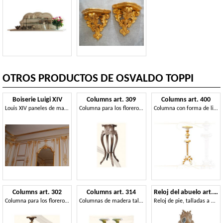
OTROS PRODUCTOS DE OSVALDO TOPPI
Boiserie Luigi XIV
Columns art. 309
Columns art. 400
Louis XIV paneles de madera, con tallas de hojas de oro
Columna para los floreros, hecha de madera de tilo, estilo Luis XV
Columna con forma de linterna, estilo Regency
Columns art. 302
Columns art. 314
Reloj del abuelo art. 083
Columna para los floreros, de estilo barroco
Columnas de madera tallada a mano, acabados en oro y marfil
Reloj de pie, talladas a mano, para habitaciones de lujo