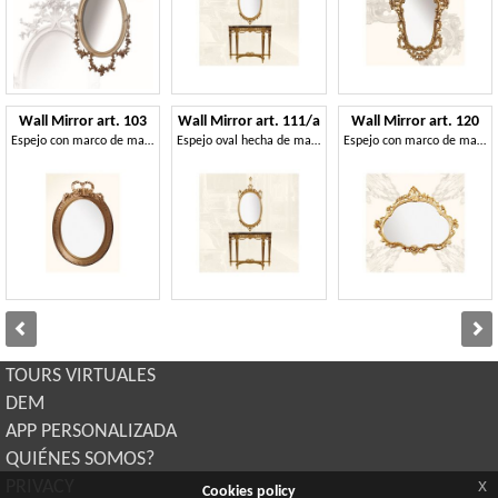
Wall Mirror art. 103
Wall Mirror art. 111/a
Wall Mirror art. 120
Espejo con marco de madera, estilo Luis XVI
Espejo oval hecha de madera de tilo, de estilo clásico
Espejo con marco de madera, de estilo barroco tardío
TOURS VIRTUALES
DEM
APP PERSONALIZADA
QUIÉNES SOMOS?
x
PRIVACY
Cookies policy