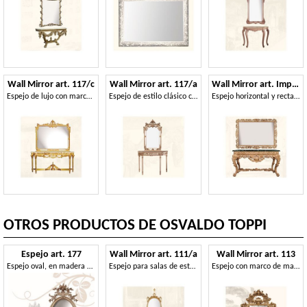
Wall Mirror art. 117/c
Wall Mirror art. 117/a
Wall Mirror art. Impero
Espejo de lujo con marco de madera decorada
Espejo de estilo clásico con acabados en oro y marfil
Espejo horizontal y rectangular, con marco
OTROS PRODUCTOS DE OSVALDO TOPPI
Espejo art. 177
Wall Mirror art. 111/a
Wall Mirror art. 113
Espejo oval, en madera de tilo, tallada a mano finamente con flores
Espejo para salas de estar y comedores, estilo clásico
Espejo con marco de madera, de estilo rococó