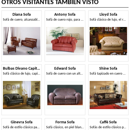
OTROS VISITANTES TAMBIEN VISTO
Diana Sofa
Antony Sofa
Lloyd Sofa
Sofá de cuero, alcanzables en el caucho a prueba de fuego
Sofá de cuero rojo, para hotel de estilo clásico
Sofá clásico de lujo, el relleno acolchado, de cuero
Bulbas Divano Capitonnè
Edward Sofa
Shine Sofa
Sofá clásico de lujo, capitonné, para halles de hotel y sala de estar
Sofá de cuero con un alto nivel de acabados artesanales
Sofá tapizado en cuero marrón, para la sala
Ginevra Sofa
Forma Sofa
Caffè Sofa
Sofá de estilo clásico para la sala de estar
Sofá clásico, en piel blanca, de la sala de estar de lujo
Sofás de estilo clásico para salones y salas de espera