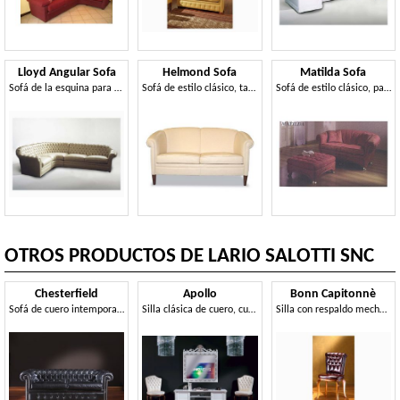
Lloyd Angular Sofa
Helmond Sofa
Matilda Sofa
Sofá de la esquina para grandes salas de estar, estilo clásico
Sofá de estilo clásico, tapizado en cuero, para la recepción
Sofá de estilo clásico, para la recepción y sala de estar
OTROS PRODUCTOS DE LARIO SALOTTI SNC
Chesterfield
Apollo
Bonn Capitonnè
Sofá de cuero intemporal adecuado para entornos de oficina y residenciales
Silla clásica de cuero, cubierta personalizable
Silla con respaldo mechones, para los comedores