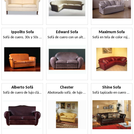
Ippolito Sofa
Edward Sofa
Maximum Sofa
Sofá de cuero, 30s y 50s estilo
Sofá de cuero con un alto nivel de acabados artesanales
Sofá en tela de color rojo, para uso residencial
Alberto Sofá
Chester
Shine Sofa
Sofá de cuero de lujo clásico, para diversos entornos
Abotonado sofá, de lujo clásico salón, en piel
Sofá tapizado en cuero marrón, para la sala