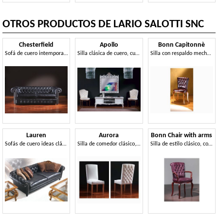
OTROS PRODUCTOS DE LARIO SALOTTI SNC
Chesterfield
Apollo
Bonn Capitonnè
Sofá de cuero intemporal adecuado para entornos de oficina y residenciales
Silla clásica de cuero, cubierta personalizable
Silla con respaldo mechones, para los comedores
Lauren
Aurora
Bonn Chair with arms
Sofás de cuero ideas clásicas de villas
Silla de comedor clásico, con capitonné en el dorso
Silla de estilo clásico, con brazos, para Hotel