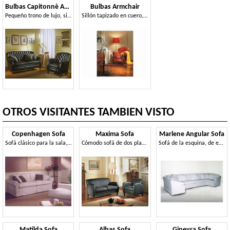
Bulbas Capitonnè Armchair
Bulbas Armchair
Pequeño trono de lujo, sitio para sentarse
Sillón tapizado en cuero, fo hall del hotel y el hogar
OTROS VISITANTES TAMBIEN VISTO
Copenhagen Sofa
Maxima Sofa
Marlene Angular Sofa
Sofá clásico para la sala, con la tela extraíble
Cómodo sofá de dos plazas, hecho con materiales nobles
Sofá de la esquina, de estilo clásico, en la tela
Matilda Sofa
Albas Sofa
Ginevra Sofa