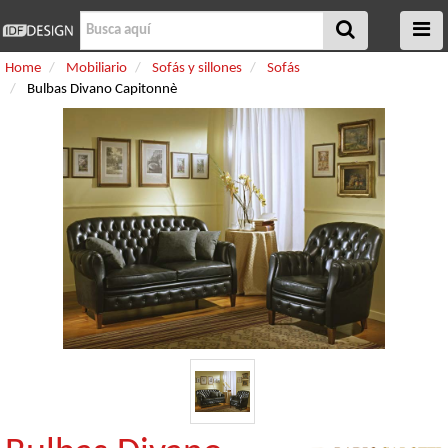
Home
Mobiliario
Sofás y sillones
Sofás
Bulbas Divano Capitonnè