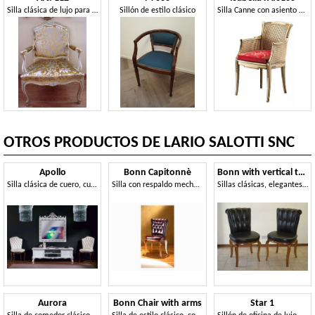
Silla clásica de lujo para el hogar, estilo Luis XV
Sillón de estilo clásico
Silla Canne con asiento acolchado, ideal para salas de estar de estilo clásico y lujoso
OTROS PRODUCTOS DE LARIO SALOTTI SNC
Apollo
Bonn Capitonnè
Bonn with vertical trimmings
Silla clásica de cuero, cubierta personalizable
Silla con respaldo mechones, para los comedores
Sillas clásicas, elegantes y confortables
Aurora
Bonn Chair with arms
Star 1