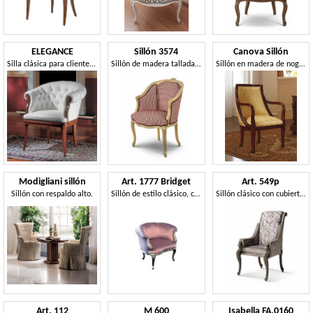
ELEGANCE
Sillón 3574
Canova Sillón
Silla clásica para clientes de oficina
Sillón de madera tallada, estilo clásico.
Sillón en madera de nogal, tapizado, hoteles clásicos
Modigliani sillón
Art. 1777 Bridget
Art. 549p
Sillón con respaldo alto.
Sillón de estilo clásico, con acolchado de terciopelo
Sillón clásico con cubierta de tela de damasco
Art. 112
M 600
Isabella FA.0160