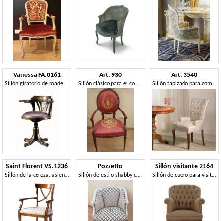
Vanessa FA.0161
Art. 930
Art. 3540
Sillón giratorio de madera curvada, de estilo clásico en el lujo
Sillón clásico para el comedor, tela decorada
Sillón tapizado para comedor
Saint Florent VS.1236
Pozzetto
Sillón visitante 2164
Sillón de la cereza, asiento tapizado, cubierta de tejidos diferentes, para los comedores de estilo clásico
Sillón de estilo shabby chic
Sillón de cuero para visitantes de la oficina