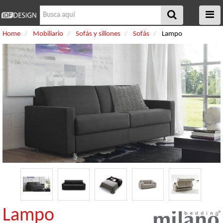
Home
Mobiliario
Sofás y sillones
Sofás
Lampo
Lampo