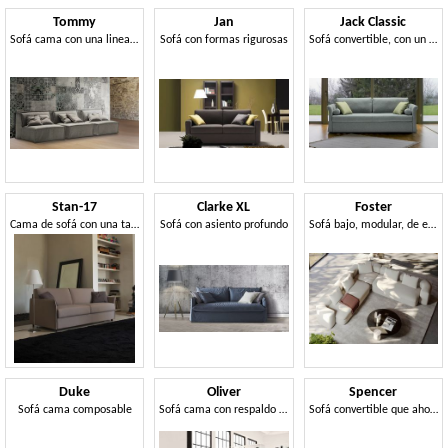
Tommy
Jan
Jack Classic
Sofá cama con una linea joven
Sofá con formas rigurosas
Sofá convertible, con un diseño clásico.
Stan-17
Clarke XL
Foster
Cama de sofá con una tapicería simple, extraíble
Sofá con asiento profundo
Sofá bajo, modular, de estética sofisticada y envolvente
Duke
Oliver
Spencer
Sofá cama composable
Sofá cama con respaldo de forma trapezoidal
Sofá convertible que ahorra espacio