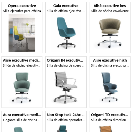
Opera executive
Gaia executive
Alisè executive low
Silla ejecutiva para oficina
Silla de oficina ejecutiva con estilo moderno y minimalista.
Silla de oficina envolvente
Alisè executive medium
Origami IN executive 70120M
Alisè executive high
Sillón de oficina ejecutivo con formas envolventes
Silla de oficina de cuero con estructura de acero cromado
Silla de oficina ejecutiva con respaldo alto
Aura executive medium
Non Stop task 24hc 51160
Origami TD executive 70020
Elegante silla de oficina con mecanismo autoajustable.
Silla de oficina operativa, ajustable
Silla de oficina direccional, cubierta en cuero