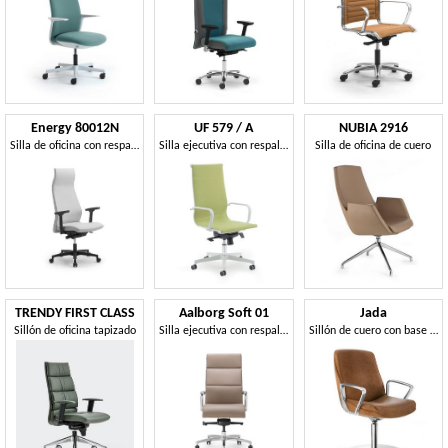
Energy 80012N
UF 579 / A
NUBIA 2916
Silla de oficina con respaldo alto y reposacabezas
Silla ejecutiva con respaldo alto
Silla de oficina de cuero
TRENDY FIRST CLASS
Aalborg Soft 01
Jada
Sillón de oficina tapizado
Silla ejecutiva con respaldo alto para la oficina
Sillón de cuero con base giratoria redonda