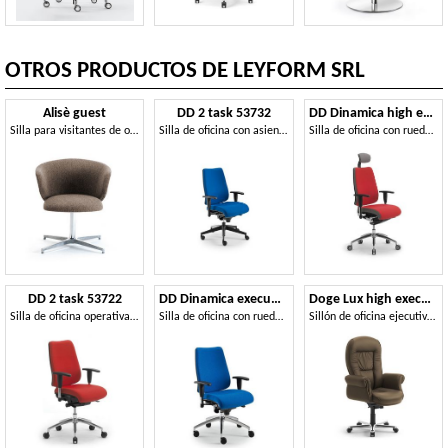
OTROS PRODUCTOS DE LEYFORM SRL
Alisè guest
DD 2 task 53732
DD Dinamica high executive 53702
Silla para visitantes de oficinas ejecutivas.
Silla de oficina con asiento acolchado y respaldo
Silla de oficina con ruedas, con reposacabezas
DD 2 task 53722
DD Dinamica executive 53712
Doge Lux high executive
Silla de oficina operativa, asiento y respaldo tapizados
Silla de oficina con ruedas y altura regulable
Sillón de oficina ejecutiva, tapizados en cuero