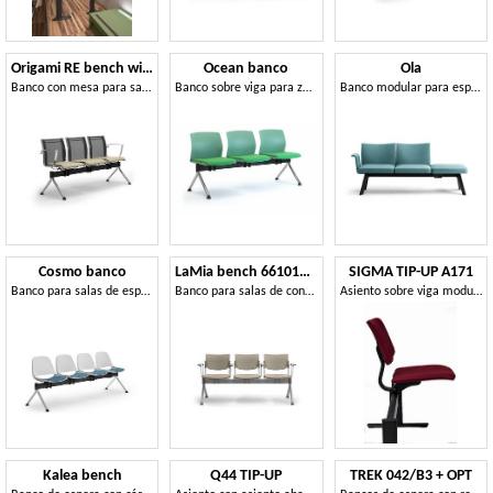
Origami RE bench with table
Ocean banco
Ola
Banco con mesa para salas de espera
Banco sobre viga para zonas de espera
Banco modular para espacios públicos
Cosmo banco
LaMia bench 661013W-GA
SIGMA TIP-UP A171
Banco para salas de espera.
Banco para salas de conferencia, para uso al aire libre
Asiento sobre viga modular, con asiento abatible
Kalea bench
Q44 TIP-UP
TREK 042/B3 + OPT