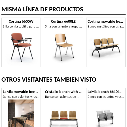
MISMA LÍNEA DE PRODUCTOS
Cortina 6600W
Cortina 6600LE
Cortina movable bench
Silla con la tablilla para salas de conferencias
Silla con asiento y respaldo de madera de haya
Banco metálico con asientos de madera contrachapada o acolchados para salas de espera
OTROS VISITANTES TAMBIEN VISTO
LaMia movable bench with school table
Cristallo bench with table
LaMia bench 661014GA-LAM
Banco con asientos y respaldos en contrachapado, para universidad
Banco con asientos de madera, para salas de espera
Banco con asientos y respaldos hechos de metal pintado