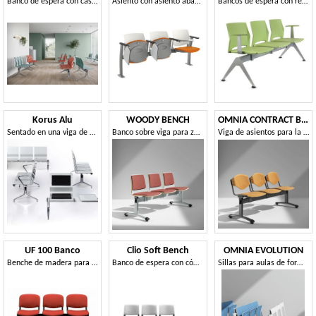
Banco de espera con cáscara de polipropileno
Asiento con asiento abatible para aulas.
Bancos de espera con reposabrazos
Korus Alu
WOODY BENCH
OMNIA CONTRACT BENCH
Sentado en una viga de acero, patas de aluminio
Banco sobre viga para zonas de espera
Viga de asientos para la colectividad, con la escritura de la tableta
UF 100 Banco
Clio Soft Bench
OMNIA EVOLUTION
Benche de madera para salas de espera
Banco de espera con cómodo asiento y respaldo acolchados
Sillas para aulas de formación con superficie de escritura