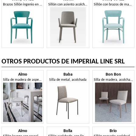
Brazos Sillón ingenio en madera maciza, asiento tapizado, para el uso del contrato
Sillón con asiento acolchado
Sillón con brazos de madera maciza, asiento tapizado, por contrato y uso doméstico
OTROS PRODUCTOS DE IMPERIAL LINE SRL
Almo
Baba
Bon Bon
Silla de madera de aspecto clásico
Silla de metal, acolchada
Silla de madera, acolchada con cojines.
Almo
Bolla
Brio