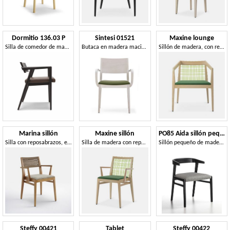
Dormitio 136.03 P
Sintesi 01521
Maxine lounge
Silla de comedor de madera con reposabrazos, asiento acolchado
Butaca en madera maciza, asiento tapizado, estilo moderno
Sillón de madera, con respaldo tejido de PVC.
Marina sillón
Maxine sillón
PO85 Aida sillón pequeño
Silla con reposabrazos, en madera de ceniza y cuerda náutica
Silla de madera con reposabrazos, respaldo tejido de PVC.
Sillón pequeño de madera maciza con un diseño esencial y ligero.
Steffy 00421
Tablet
Steffy 00422