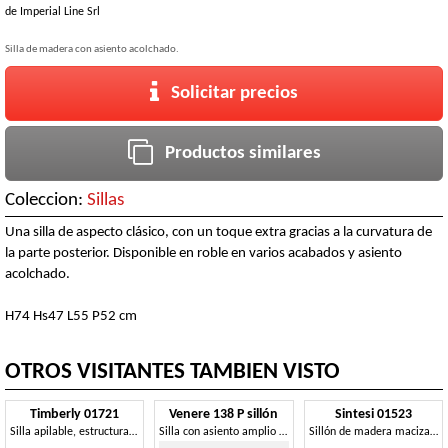
de
Imperial Line Srl
Silla de madera con asiento acolchado.
Solicitar precios
Productos similares
Coleccion:
Sillas
Una silla de aspecto clásico, con un toque extra gracias a la curvatura de
la parte posterior. Disponible en roble en varios acabados y asiento
acolchado.
H74 Hs47 L55 P52 cm
OTROS VISITANTES TAMBIEN VISTO
Timberly 01721
Venere 138 P sillón
Sintesi 01523
Silla apilable, estructura de madera maciza, asiento tapizado, que cubre con la tela, para los comedores
Silla con asiento amplio y mullido, con reposabrazos.
Sillón de madera maciza con brazos, asiento tapizado, para entornos de contrato y domésticos