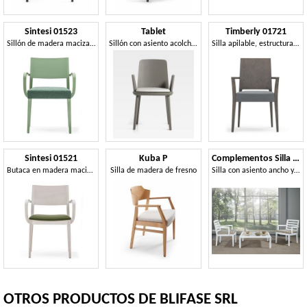
Sintesi 01523
Tablet
Timberly 01721
Sillón de madera maciza con brazos, asiento tapizado, para entornos de contrato y domésticos
Sillón con asiento acolchado
Silla apilable, estructura de madera maciza, asiento tapizado, que cubre con la tela, para los comedores
Sintesi 01521
Kuba P
Complementos Silla 06
Butaca en madera maciza, asiento tapizado, estilo moderno
Silla de madera de fresno
Silla con asiento ancho y reposabrazos, para sala de estar moderna
OTROS PRODUCTOS DE BLIFASE SRL