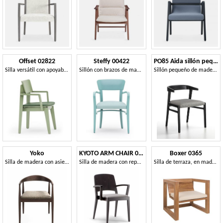
Offset 02822
Steffy 00422
PO85 Aida sillón pequeño
Silla versátil con apoyabrazos disponibles en varios acabados
Sillón con brazos de madera maciza, asiento tapizado, por contrato y uso doméstico
Sillón pequeño de madera maciza con un diseño esencial y ligero.
Yoko
KYOTO ARM CHAIR 047 SB
Boxer 0365
Silla de madera con asiento acolchado.
Silla de madera con reposabrazos, asiento tapizado
Silla de terraza, en madera