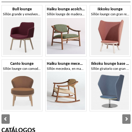
Bull lounge
Haiku lounge acolchado
Ikkoku lounge
Sillón grande y envolvente.
Sillón lounge de madera de fresno, acolchado
Sillón lounge con gran respaldo fonoabsorbente
Canto lounge
Haiku lounge mecedora en cuerda náutica
Ikkoku lounge base metálica
Sillón lounge con comodidad y elegancia a máxima potencia.
Sillón mecedora, en madera y cuerda náutica.
Sillón giratorio con gran respaldo fonoabsorbente
CATÁLOGOS