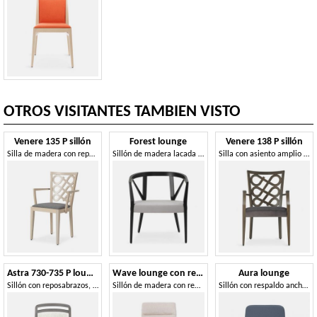
OTROS VISITANTES TAMBIEN VISTO
Venere 135 P sillón
Forest lounge
Venere 138 P sillón
Silla de madera con reposabrazos y respaldo original.
Sillón de madera lacada en negro.
Silla con asiento amplio y mullido, con reposabrazos.
Astra 730-735 P lounge
Wave lounge con reposabrazos
Aura lounge
Sillón con reposabrazos, con asiento blando.
Sillón de madera con reposabrazos.
Sillón con respaldo ancho y ligeramente inclinado.