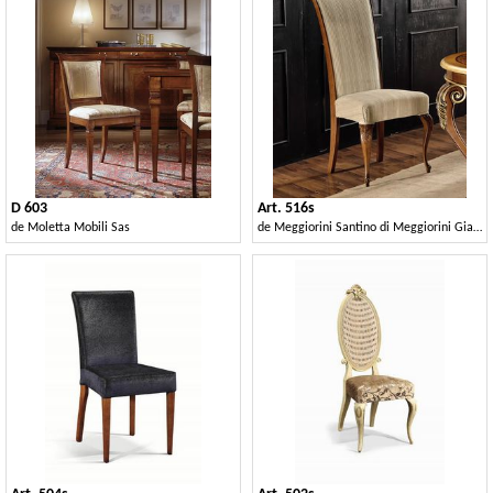
D 603
Art. 516s
de
Moletta Mobili Sas
de
Meggiorini Santino di Meggiorini Giampietro e C. Snc