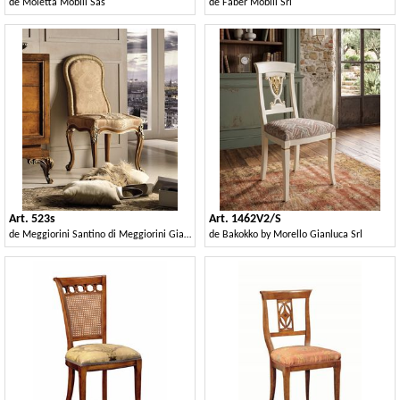
de
Moletta Mobili Sas
de
Faber Mobili Srl
Art. 523s
Art. 1462V2/S
de
Meggiorini Santino di Meggiorini Giampietro e C. Snc
de
Bakokko by Morello Gianluca Srl