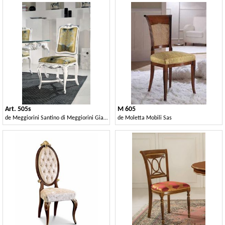
Art. 505s
M 605
de
Meggiorini Santino di Meggiorini Giampietro e C. Snc
de
Moletta Mobili Sas