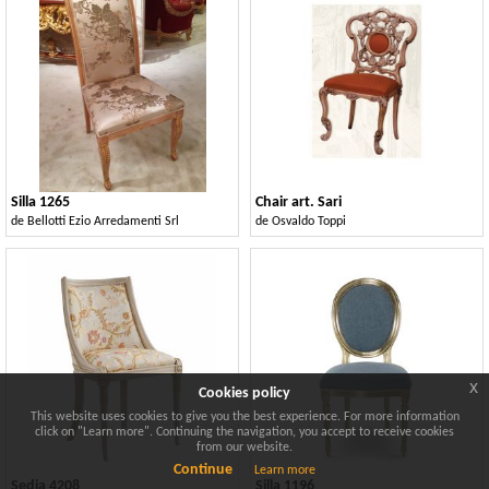
Silla 1265
Chair art. Sari
de
Bellotti Ezio Arredamenti Srl
de
Osvaldo Toppi
x
Cookies policy
This website uses cookies to give you the best experience. For more information
click on "Learn more". Continuing the navigation, you accept to receive cookies
from our website.
Continue
Learn more
Sedia 4208
Silla 1196