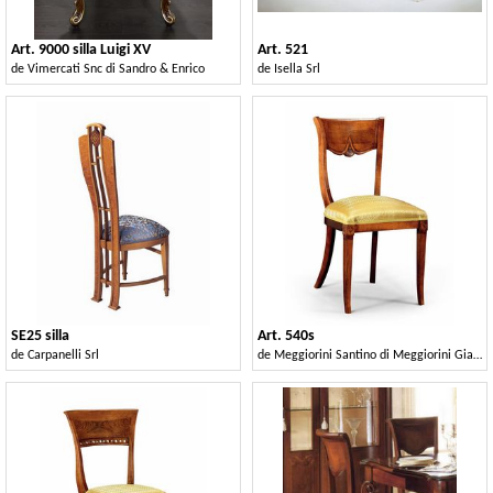
Art. 9000 silla Luigi XV
Art. 521
de
Vimercati Snc di Sandro & Enrico
de
Isella Srl
SE25 silla
Art. 540s
de
Carpanelli Srl
de
Meggiorini Santino di Meggiorini Giampietro e C. Snc