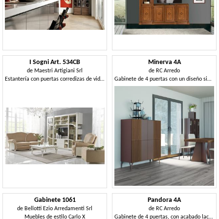
I Sogni Art. 534CB
Minerva 4A
de
Maestri Artigiani Srl
de
RC Arredo
Estantería con puertas corredizas de vidrio
Gabinete de 4 puertas con un diseño simple y mínimo
Gabinete 1061
Pandora 4A
de
Bellotti Ezio Arredamenti Srl
de
RC Arredo
Muebles de estilo Carlo X
Gabinete de 4 puertas, con acabado lacado y decoraciones circulares