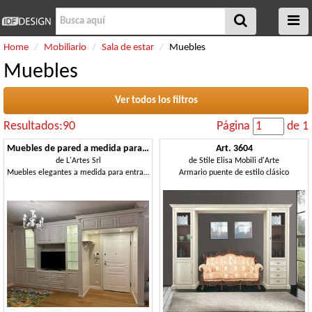
Home
Mobiliario
Sala de estar
Muebles
Muebles
Ver todos los filtros
Resultados:90
Página
de 1
Muebles de pared a medida para salón y entrada.
Art. 3604
de
L'Artes Srl
de
Stile Elisa Mobili d'Arte
Muebles elegantes a medida para entrada y salón.
Armario puente de estilo clásico