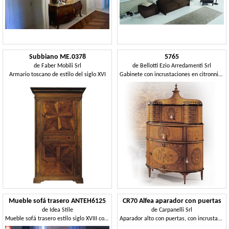
Subbiano ME.0378
5765
de
Faber Mobili Srl
de
Bellotti Ezio Arredamenti Srl
Armario toscano de estilo del siglo XVI
Gabinete con incrustaciones en citronnier y brezo
Mueble sofá trasero ANTEH6125
CR70 Alfea aparador con puertas
de
Idea Stile
de
Carpanelli Srl
Mueble sofá trasero estilo siglo XVIII con 3 cajones.
Aparador alto con puertas, con incrustaciones geométricas