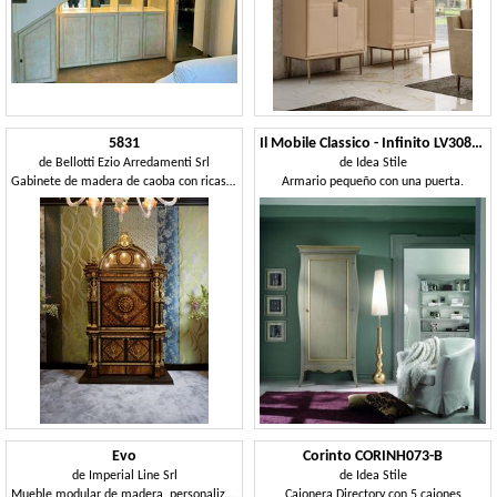
5831
Il Mobile Classico - Infinito LV3083-A
de
Bellotti Ezio Arredamenti Srl
de
Idea Stile
Gabinete de madera de caoba con ricas incrustaciones.
Armario pequeño con una puerta.
Evo
Corinto CORINH073-B
de
Imperial Line Srl
de
Idea Stile
Mueble modular de madera, personalizable.
Cajonera Directory con 5 cajones