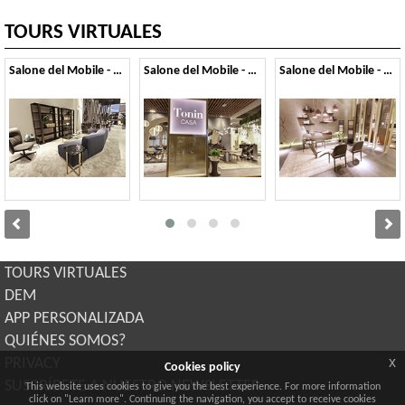
TOURS VIRTUALES
Salone del Mobile - 2023
Salone del Mobile - 2022
Salone del Mobile - 2019
TOURS VIRTUALES
DEM
APP PERSONALIZADA
QUIÉNES SOMOS?
x
PRIVACY
Cookies policy
SUSCRÍBETE A NUESTRO NEWSLETTER
This website uses cookies to give you the best experience. For more information
click on "Learn more". Continuing the navigation, you accept to receive cookies