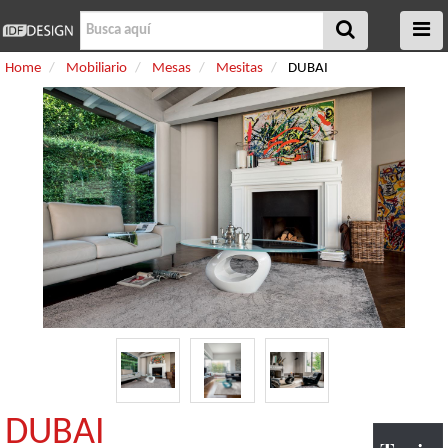
Home
Mobiliario
Mesas
Mesitas
DUBAI
DUBAI