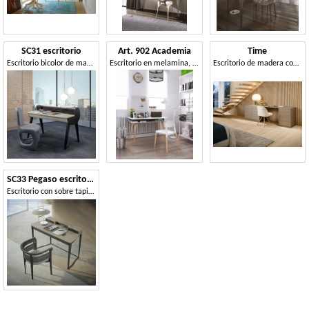
SC31 escritorio
Art. 902 Academia
Time
Escritorio bicolor de madera
Escritorio en melamina, con borde acampanado
Escritorio de madera con cómoda integrada.
SC33 Pegaso escritorio
Escritorio con sobre tapizado en piel