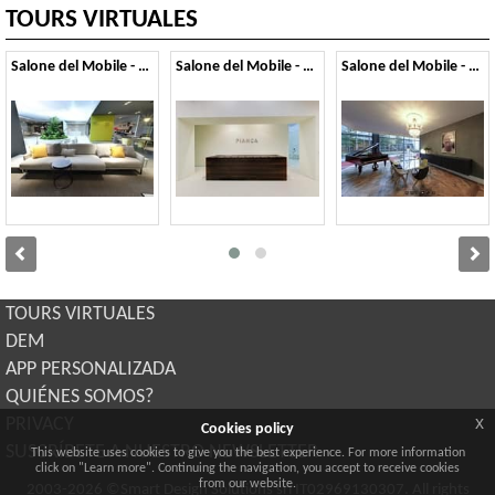
TOURS VIRTUALES
Salone del Mobile - 2015
Salone del Mobile - 2013
Salone del Mobile - 2012
TOURS VIRTUALES
DEM
APP PERSONALIZADA
QUIÉNES SOMOS?
x
PRIVACY
Cookies policy
SUSCRÍBETE A NUESTRO NEWSLETTER
This website uses cookies to give you the best experience. For more information
click on "Learn more". Continuing the navigation, you accept to receive cookies
from our website.
2003-2026 ©Smart Design Solutions srl IT02969130307. All rights