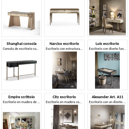
Shanghai consola
Narciso escritorio
Luis escritorio
Consola de escritorio con silueta ágil
Escritorio con estructura de acero, que cubre en el espejo
Escritorio con diseño funcional y elegante armonía.
Empire scrittoio
City escritorio
Alexander Art. A11
Escritorio en madera de fresno
Escritorio en madera contrachapada, patas de metal afilado
Escritorio con un diseño sofisticado.