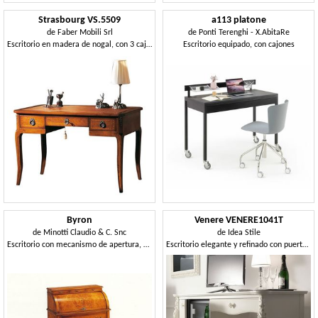
Strasbourg VS.5509
a113 platone
de
Faber Mobili Srl
de
Ponti Terenghi - X.AbitaRe
Escritorio en madera de nogal, con 3 cajones y parte superior de cuero, para la oficina en estilo clásico
Escritorio equipado, con cajones
Byron
Venere VENERE1041T
de
Minotti Claudio & C. Snc
de
Idea Stile
Escritorio con mecanismo de apertura, de estilo clásico
Escritorio elegante y refinado con puerta de frigorífico.