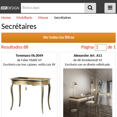
Home
Mobiliario
Mesas
Secrétaires
Secrétaires
Ver todos los filtros
Resultados:68
Página
de 1
Tommaso FA.0049
Alexander Art. A11
de
Faber Mobili Srl
de
AR Arredamenti Srl
Escritorio con tres cajones, estilo Luis XV
Escritorio con un diseño sofisticado.