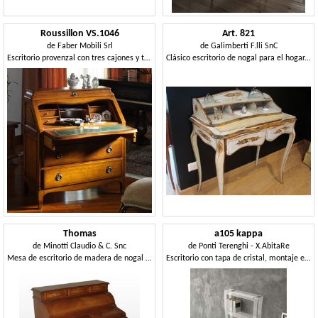
Roussillon VS.1046
Art. 821
de
Faber Mobili Srl
de
Galimberti F.lli SnC
Escritorio provenzal con tres cajones y tapa abatible
Clásico escritorio de nogal para el hogar, con incrustaciones
Thomas
a105 kappa
de
Minotti Claudio & C. Snc
de
Ponti Terenghi - X.AbitaRe
Mesa de escritorio de madera de nogal con tapa en cuero
Escritorio con tapa de cristal, montaje en pared