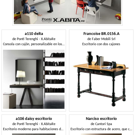
a110 delta
Francoise BR.0156.A
de
Ponti Terenghi - X.AbitaRe
de
Faber Mobili Srl
Consola con cajón, personalizable en los acabados
Escritorio con dos cajones
a106 daisy escritorio
Narciso escritorio
de
Ponti Terenghi - X.AbitaRe
de
Cantori Spa
Escritorio moderno para habitaciones de niños, con mecanismo de extensión
Escritorio con estructura de acero, que cubre en el espejo