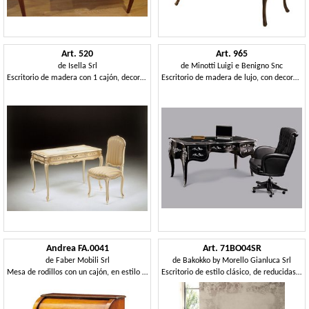
Art. 520
Art. 965
de
Isella Srl
de
Minotti Luigi e Benigno Snc
Escritorio de madera con 1 cajón, decorado a mano
Escritorio de madera de lujo, con decoración de hojas de plata
Andrea FA.0041
Art. 71BO04SR
de
Faber Mobili Srl
de
Bakokko by Morello Gianluca Srl
Mesa de rodillos con un cajón, en estilo Luis XVI
Escritorio de estilo clásico, de reducidas dimensiones.