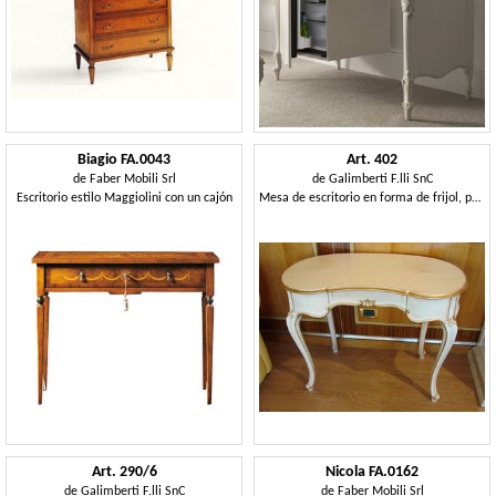
Biagio FA.0043
Art. 402
de
Faber Mobili Srl
de
Galimberti F.lli SnC
Escritorio estilo Maggiolini con un cajón
Mesa de escritorio en forma de frijol, para los dormitorios clásicos
Art. 290/6
Nicola FA.0162
de
Galimberti F.lli SnC
de
Faber Mobili Srl