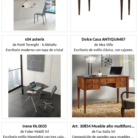
s04 asterix
Dolce Casa ANTIQUA467
de
Ponti Terenghi - X.AbitaRe
de
Idea Stile
Escritorio moderno con tapa de cristal
Escritorio de estilo clásico, con cajones.
Irene FA.0035
Art. 30854 Mueble alto multifunción con escritorio de 125 cm
de
Faber Mobili Srl
de
Fas Italia Srl
Escritorio estilo Maggiolini con tres cajones
Composición de paredes para muebles de habitaciones de hotel.