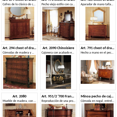
Cofres de lo clásico de cajones, para los dormitorios de la villa
Pecho viejo estilo con cajones, en madera decored, para el dormitorio
Aparador de mano tallada, con cajones embutidos, con estilo clásico
Art. 294 chest of drawers '800 Siciliano
Art. 2090 Chinoisiere
Art. 791 chest of drawers
Cómodas de madera y mármol, fechadas a finales de los 800
Cajonera con acabado en porcelana negra
Hecho a mano en el pecho de cajones, Maggiolini incrustaciones, por habitaciones de lujo
Art. 2080
Art. 951/2 '700 Francese
Minoa pecho de cajones
Mueble de madera, con acabado antiguo, con capota plegable
Reproducción de una provenza francesa trumeau cereza, vintage '700
Cómoda en nogal, entrelazados en el nido de golondrina