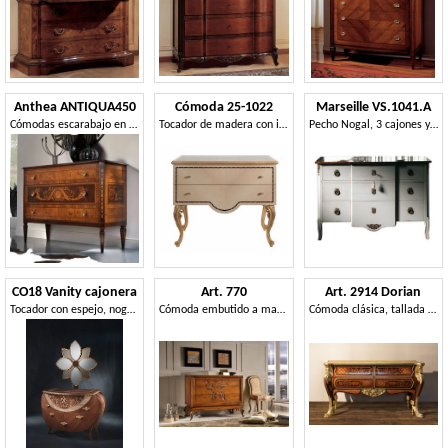
Anthea ANTIQUA450
Cómoda 25-1022
Marseille VS.1041.A
Cómodas escarabajo en madera de olivo
Tocador de madera con incrustaciones decorativas
Pecho Nogal, 3 cajones y madera, adornos de latón, de estilo clásico
CO18 Vanity cajonera
Art. 770
Art. 2914 Dorian
Tocador con espejo, nogal, la decoración de hojas de oro y cobre
Cómoda embutido a mano, equipado con 3 cajones
Cómoda clásica, tallada a mano