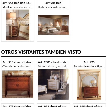
Art. 951 Bedside Table
Art 931 Bed
Mesillas de noche en madera de cerezo, detalles de la hoja de plata, para habitaciones de hotel
Hecho a mano de cama, tallado, de habitaciones de lujo
OTROS VISITANTES TAMBIEN VISTO
Art. 910 chest of drawers '700 Italiano Maggiolini
Art. 2001 chest of drawers
Art. 925
Cómoda decorado a mano, digno de un museo de arte histórico
Cómoda clásica, acabado en blanco en la hoja de oro, para villas de lujo
Tocador de estilo antiguo, cajones con incrustaciones preciosas
Art. 279 chest of drawers '800 Francese Luigi Filippo
Art. 973 chest of drawers '800 Siciliano
Art. 925 chest of drawers '700 Italiano Maggiolini