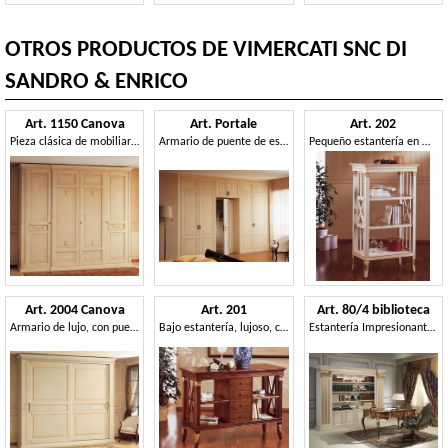
OTROS PRODUCTOS DE VIMERCATI SNC DI
SANDRO & ENRICO
Art. 1150 Canova
Art. Portale
Art. 202
Pieza clásica de mobiliario, para la habitación de hotel clásica
Armario de puente de estilo clásico
Pequeño estantería en madera, decoración de hojas de oro, para sala de estar
Art. 2004 Canova
Art. 201
Art. 80/4 biblioteca
Armario de lujo, con puertas correderas, para el dormitorio de estilo classica
Bajo estantería, lujoso, con cajones, para la casa señorial
Estantería Impresionante en madera tallada a mano, de estilo clásico