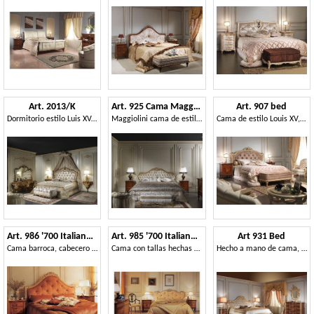
Art. 2013/K
Art. 925 Cama Maggiolini
Art. 907 bed
Dormitorio estilo Luis XV, nogal y brezo
Maggiolini cama de estilo clásico, con cabecera acolchada
Cama de estilo Louis XV, por habitación doble de lujo
Art. 986 '700 Italiano Maggiolini
Art. 985 '700 Italiano Maggiolini
Art 931 Bed
Cama barroca, cabecero copetudo, decoración tallada mano
Cama con tallas hechas a mano, el oro y el acabado pan de plata
Hecho a mano de cama, tallado, de habitaciones de lujo