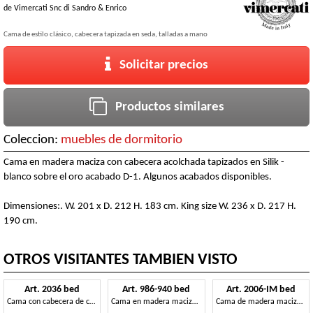
de
Vimercati Snc di Sandro & Enrico
Cama de estilo clásico, cabecera tapizada en seda, talladas a mano
Solicitar precios
Productos similares
Coleccion:
muebles de dormitorio
Cama en madera maciza con cabecera acolchada tapizados en Silik -
blanco sobre el oro acabado D-1. Algunos acabados disponibles.
Dimensiones:. W. 201 x D. 212 H. 183 cm. King size W. 236 x D. 217 H.
190 cm.
OTROS VISITANTES TAMBIEN VISTO
Art. 2036 bed
Art. 986-940 bed
Art. 2006-IM bed
Cama con cabecera de cuero y feetboard, para habitaciones de hotel
Cama en madera maciza, tapizado en terciopelo, de hotel de lujo
Cama de madera maciza, cabecera de seda, de hotel de lujo