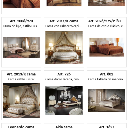
Art. 2006/970
Art. 2011/K cama
Art. 2026/279/P '800 Francese Luigi Filippo
Cama de lujo, estilo Luis XVI, con decoraciones hechas a mano
Cama con cabecero capitonnè
Cama de estilo clásico, cabecera acolchada, de hotel de lujo
Art. 2013/K cama
Art. 726
Art. 802
Cama estilo luis xv
Cama doble lacada, con cabecera
Cama tallada de madera con el marco de la cama tapizado
Leonardo cama
Aida cama
Art. 1627