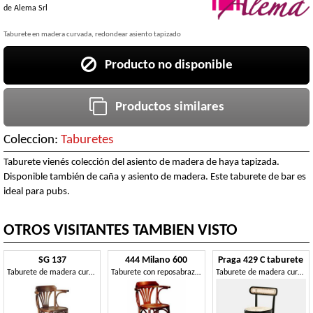
de
Alema Srl
Taburete en madera curvada, redondear asiento tapizado
Producto no disponible
Productos similares
Coleccion:
Taburetes
Taburete vienés colección del asiento de madera de haya tapizada.
Disponible también de caña y asiento de madera. Este taburete de bar es
ideal para pubs.
OTROS VISITANTES TAMBIEN VISTO
SG 137
444 Milano 600
Praga 429 C taburete
Taburete de madera curvada, para bares musicales
Taburete con reposabrazos para pubs
Taburete de madera curvada, asiento de paja de Viena