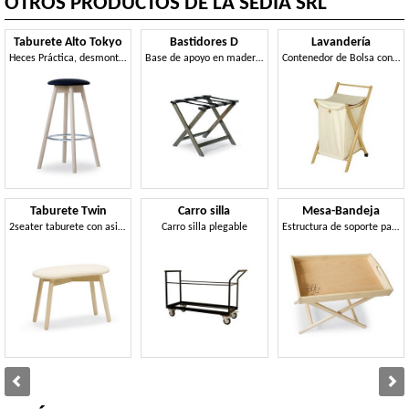
OTROS PRODUCTOS DE LA SEDIA SRL
Taburete Alto Tokyo
Bastidores D
Lavandería
Heces Práctica, desmontable, realizada en madera de haya, con asiento redondo tapizados
Base de apoyo en madera de haya y cuero, plegable y duradero
Contenedor de Bolsa con la estructura en madera de haya
Taburete Twin
Carro silla
Mesa-Bandeja
2seater taburete con asiento acolchado
Carro silla plegable
Estructura de soporte para la bandeja en madera de haya