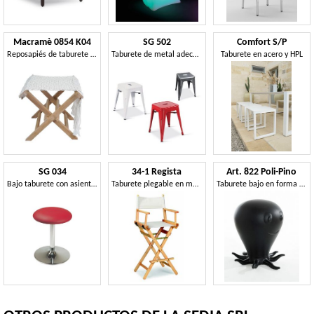
Macramè 0854 K04
SG 502
Comfort S/P
Reposapiés de taburete plegable en tejido de teca y macramé.
Taburete de metal adecuado para el contrato
Taburete en acero y HPL
SG 034
34-1 Regista
Art. 822 Poli-Pino
Bajo taburete con asiento redondo, para la tienda de zapatos
Taburete plegable en madera
Taburete bajo en forma de pulpo