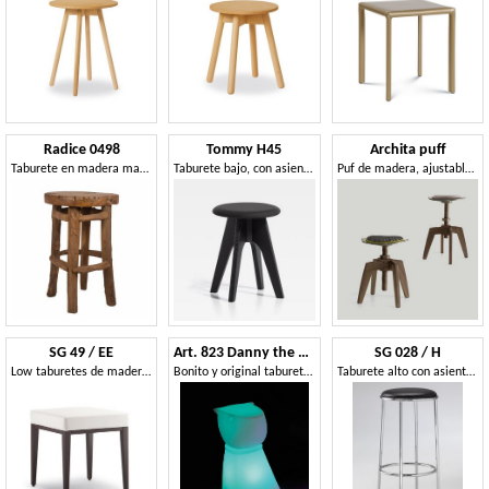
Radice 0498
Tommy H45
Archita puff
Taburete en madera maciza, para uso exterior.
Taburete bajo, con asiento tapizado
Puf de madera, ajustable en altura
SG 49 / EE
Art. 823 Danny the Dog
SG 028 / H
Low taburetes de madera, cubiertos con cuero de imitación, para esperar
Bonito y original taburete bajo con iluminación
Taburete alto con asiento tapizado redondo, para los bares