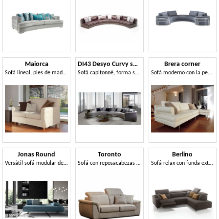
Maiorca
DI43 Desyo Curvy sofá
Brera corner
Sofá lineal, pies de madera maciza de haya, de moderna sala de estar
Sofá capitonné, forma semicircular
Sofá moderno con la península, pies cromados, para sala de estar
Jonas Round
Toronto
Berlino
Versátil sofá modular de formas redondeadas
Sofá con reposacabezas ajustable
Sofá relax con funda extraíble