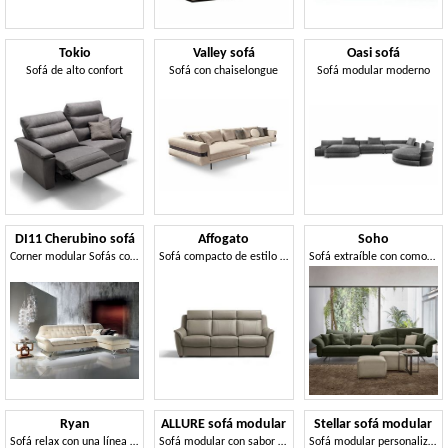
Tokio
Valley sofá
Oasi sofá
Sofá de alto confort
Sofá con chaiselongue
Sofá modular moderno
DI11 Cherubino sofá
Affogato
Soho
Corner modular Sofás con la península, acolchada con poliuretano
Sofá compacto de estilo riguroso
Sofá extraíble con comodidad envolvente
Ryan
ALLURE sofá modular
Stellar sofá modular
Sofá relax con una línea contemporánea
Sofá modular con sabor italiano.
Sofá modular personalizable