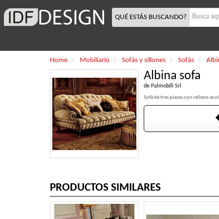
QUÉ ESTÁS BUSCANDO?
Home
Mobiliario
Sofás y sillones
Sofás
Albi
Albina sofa
de
Palmobili Srl
Sofá de tres plazas con relleno ac
PRODUCTOS SIMILARES