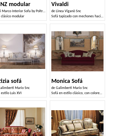
ENZ modular
Vivaldi
 Marco Interior Sofa by Poltrone & Divani srl
de
Linea Viganò Snc
 clásico modular
Sofá tapizado con mechones hacia atrás, para salones clásicos
tizia sofá
Monica Sofá
alimberti Mario Snc
de
Galimberti Mario Snc
 estilo Luis XVI
Sofá en estilo clásico, con colores personalizables