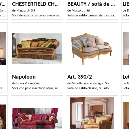
Art. VE/203 Sofá Venezia
CHESTERFIELD CHESTER3P/ Sofá 3 plazas
BEAUTY / sofá de 3 plazas
LI
ico
de
Marzorati Srl
de
Marzorati Srl
de
Di
Sofá de lujo, estilo Luis XV, con tallas preciosas
Sofá de estilo clásico en cuero auténtico.
Sofá de estilo barroco de tres plazas
Sofá
Napoleon
Art. 390/2
Le
de
Linea Viganò Snc
de
Minotti Luigi e Benigno Snc
de
G
Sofá con tapicería acolchada, estilo clásico de lujo
Sofá con pelo insertado atrás, recubrimiento de terciopelo
Sofá de estilo clásico, tallado
Sofá