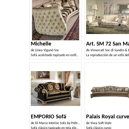
Michelle
de
Linea Viganò Snc
de
Vimercati Snc di Sandro & Enr
Sofá acolchado tapizado en estilo clásico y lujoso
EMPORIO Sofá
Palais Royal curv
de
Di Marco Interior Sofa by Poltrone & Divani srl
de
Siwa Soft Style
Sofá clásico tapizado en tela elegante
Sofá clásico curvo