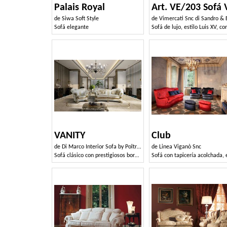
Palais Royal
de
Siwa Soft Style
de
Vimercati Snc di Sandro & Enr
Sofá elegante
VANITY
Club
de
Di Marco Interior Sofa by Poltrone & Divani srl
de
Linea Viganò Snc
Sofá clásico con prestigiosos bordados