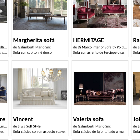
r
Margherita sofá
HERMITAGE
Ra
i srl
de
Galimberti Mario Snc
de
Di Marco Interior Sofa by Poltrone & Divani srl
de
L
Sofá modular con relleno acolchado
Sofá con capitonné dorso
Sofá con asiento de terciopelo suave
re
Vincent
Valeria sofa
Jo
ico
de
Siwa Soft Style
de
Galimberti Mario Snc
de
L
Sofá barroco tallado con detalles de plata
Sofá clásico con un aspecto suave.
Sofá clásico de lujo, tallado a mano, para la oficina