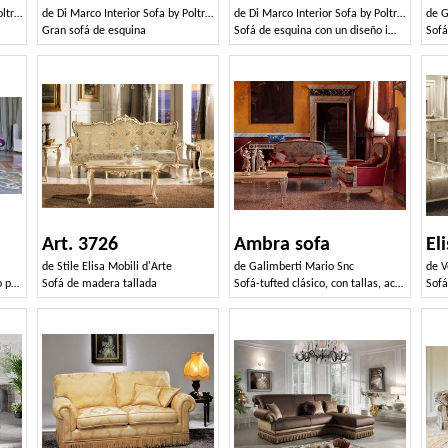
i srl
de
Di Marco Interior Sofa by Poltrone & Divani srl
de
Di Marco Interior Sofa by Poltrone & Divani srl
de
G
Gran sofá de esquina
Sofá de esquina con un diseño impresionante
Art. 3726
Ambra sofa
El
de
Stile Elisa Mobili d'Arte
de
Galimberti Mario Snc
de
V
Sofá en el lujo de estilo clásico para salones
Sofá de madera tallada
Sofá-tufted clásico, con tallas, acabado de laca
Sofá