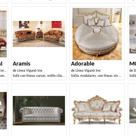
l
Aramis
Adorable
M
ico
de
Linea Viganò Snc
de
Linea Viganò Snc
de
Di
Sofá clásico de lujo, tapizado con telas preciosas extraíbles
Sofá con líneas curvas, estilo clásico y lujoso
Sofás modulares, con líneas sin tiempo de buen gusto
Sofá