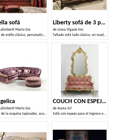
ella sofá
Liberty sofá de 3 plazas
alimberti Mario Snc
de
Linea Viganò Snc
Sofá de estilo clásico, personalizable
Tallado sofá lado clásico, en madera de nogal con oro
gelica
COUCH CON ESPEJO ART. SD 0012
alimberti Mario Snc
de
Aurea Srl
Sofá de la esquina tapizados, acolchado, por encargo
Sofá con espejo para el ingreso en el estilo clásico y lujoso