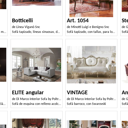
Botticelli
Art. 1054
St
de
Linea Viganò Snc
de
Minotti Luigi e Benigno Snc
de
G
Sofá clásico, con estructura de madera tallada a mano.
Sofá tapizado, líneas sinuosas, de estilo clásico
Sofá tapizado, con tallas, para los salones de estilo de lujo
ELITE angular
VINTAGE
An
de
Di Marco Interior Sofa by Poltrone & Divani srl
de
Di Marco Interior Sofa by Poltrone & Divani srl
de
G
Sofá personalizable de líneas clásicas
Sofá de esquina con relleno acolchado
Sofá barroco, con Swarovski