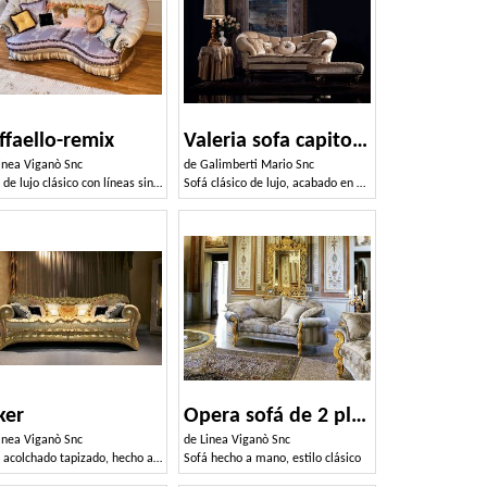
ffaello-remix
Valeria sofa capitonné
inea Viganò Snc
de
Galimberti Mario Snc
Sofá de lujo clásico con líneas sinuosas
Sofá clásico de lujo, acabado en nogal, para sala de estar
ker
Opera sofá de 2 plazas
inea Viganò Snc
de
Linea Viganò Snc
Sofá acolchado tapizado, hecho a mano, hecho en Italia
Sofá hecho a mano, estilo clásico