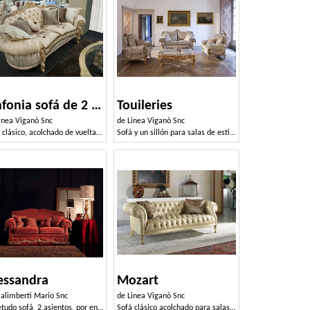
Sinfonia sofá de 2 plazas
Touileries
inea Viganò Snc
de
Linea Viganò Snc
Sofá clásico, acolchado de vuelta, por elegantes salones
Sofá y un sillón para salas de estilo clásico
essandra
Mozart
alimberti Mario Snc
de
Linea Viganò Snc
Copetudo sofá, 2 asientos, por encargo, para sala de estar
Sofá clásico acolchado para salas de estar