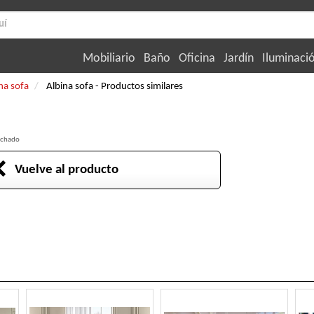
Mobiliario
Baño
Oficina
Jardín
Iluminaci
na sofa
Albina sofa - Productos similares
olchado
Vuelve al producto