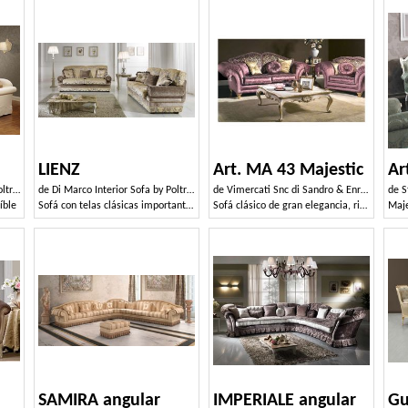
LIENZ
Art. MA 43 Majestic
Ar
i srl
de
Di Marco Interior Sofa by Poltrone & Divani srl
de
Vimercati Snc di Sandro & Enrico
de
S
íble
Sofá con telas clásicas importantes
Sofá clásico de gran elegancia, rico en detalles preciosos
Maje
SAMIRA angular
IMPERIALE angular
Gu