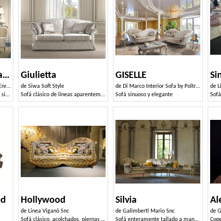
Art. SM 72 San Marco
Giulietta
GISELLE
ico
de
Siwa Soft Style
de
Di Marco Interior Sofa by Poltrone & Divani srl
de
L
La reproducción de un sofá del siglo XVIII, con tallas florales
Sofá clásico de líneas aparentemente sencillas
Sofá sinuoso y elegante
ed
Hollywood
Silvia
Al
de
Linea Viganò Snc
de
Galimberti Mario Snc
de
G
Sofá clásico, acolchados, piernas talladas copetudas
Sofá enteramente tallado a mano, Estilo Luis XV