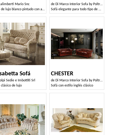
alimberti Mario Snc
de
Di Marco Interior Sofa by Poltrone & Divani srl
Sofá de lujo blanco pintado con adornos de oro
Sofá elegante para todo tipo de muebles
isabetta Sofá
CHESTER
olpi Sedie e Imbottiti Srl
de
Di Marco Interior Sofa by Poltrone & Divani srl
 clásico de lujo
Sofá con estilo inglés clásico