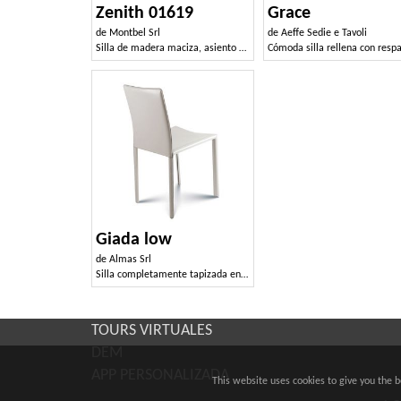
Zenith 01619
Grace
de
Montbel Srl
de
Aeffe Sedie e Tavoli
Silla de madera maciza, asiento y respaldo tapizados, acolchado atrás, tapicería de cuero, para los comedores
Giada low
de
Almas Srl
Silla completamente tapizada en cuero.
TOURS VIRTUALES
DEM
APP PERSONALIZADA
This website uses cookies to give you the 