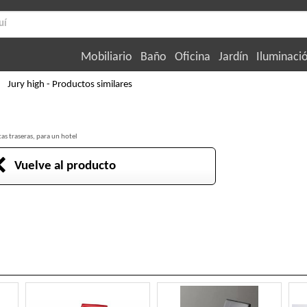
Mobiliario
Baño
Oficina
Jardín
Iluminaci
Jury high - Productos similares
tas traseras, para un hotel
Vuelve al producto