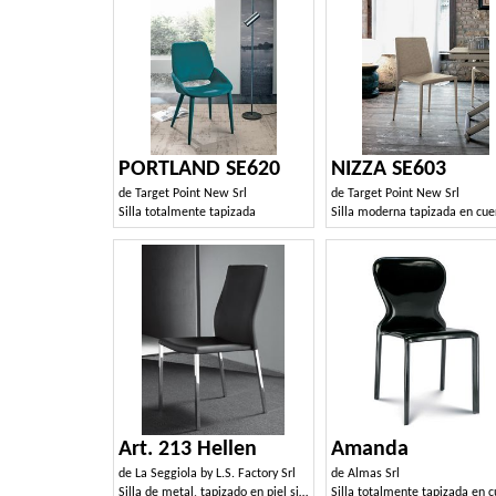
PORTLAND SE620
NIZZA SE603
de
Target Point New Srl
de
Target Point New Srl
Silla totalmente tapizada
Art. 213 Hellen
Amanda
de
La Seggiola by L.S. Factory Srl
de
Almas Srl
Silla de metal, tapizado en piel sintética de alta calidad