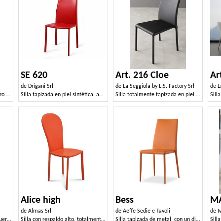
SE 620
Art. 216 Cloe
Ar
de
Drigani Srl
de
La Seggiola by L.S. Factory Srl
de
L
Silla moderna tapizada en cuero para cocinas y bares
Silla tapizada en piel sintética, apilable, de hoteles
Silla totalmente tapizada en piel sintética
Alice high
Bess
MA
de
Almas Srl
de
Aeffe Sedie e Tavoli
de
I
Silla totalmente tapizada en cuero.
Silla con respaldo alto, totalmente tapizada
Silla tapizada de metal, con un diseño esencial