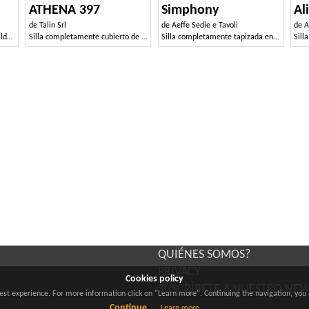
ATHENA 397
Simphony
Al
de
Talin Srl
de
Aeffe Sedie e Tavoli
de
A
Cómoda silla rellena con respaldo curvo
Silla completamente cubierto de cuero, para los restaurantes
Silla completamente tapizada en ecopiel o econubuck.
QUIÉNES SOMOS?
PRIVACY
Cookies policy
SUSCRÍBETE A NUESTRO NE
best experience. For more information click on "Learn more". Continuing the navigation, you 
Continue
Learn more