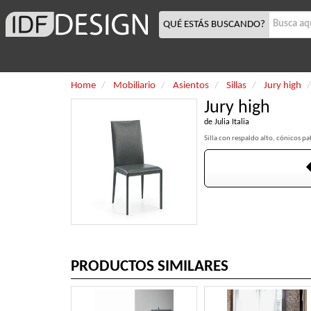
QUÉ ESTÁS BUSCANDO?
Home
Mobiliario
Asientos
Sillas
Jury high
Jury high
de
Julia Italia
Silla con respaldo alto, cónicos pa
PRODUCTOS SIMILARES