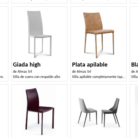
Giada high
Plata apilable
Bl
de
Almas Srl
de
Almas Srl
de
A
ro.
Silla de cuero con respaldo alto
Silla apilable completamente tapizada
Sill