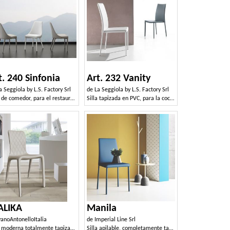
t. 240 Sinfonia
Art. 232 Vanity
a Seggiola by L.S. Factory Srl
de
La Seggiola by L.S. Factory Srl
Silla de comedor, para el restaurante, cubierto de piel sintética
Silla tapizada en PVC, para la cocina y el comedor
LIKA
Manila
vanoAntonelloItalia
de
Imperial Line Srl
Silla moderna totalmente tapizada.
Silla apilable, completamente tapizada en tela