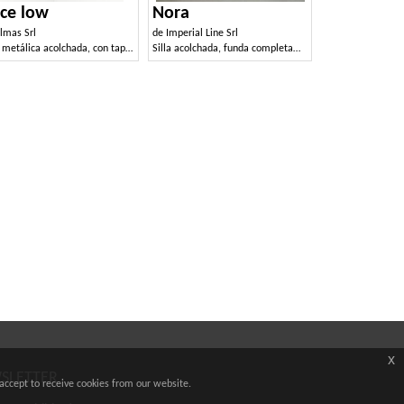
ice low
Nora
lmas Srl
de
Imperial Line Srl
Silla metálica acolchada, con tapizado personalizable.
Silla acolchada, funda completamente desenfundable.
x
WSLETTER
accept to receive cookies from our website.