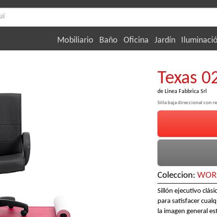
Mobiliario
Baño
Oficina
Jardín
Iluminaci
Texas 0
de
Linea Fabbrica Srl
Silla baja direccional con r
Coleccion:
WORK
Sillón ejecutivo clás
para satisfacer cual
la imagen general es