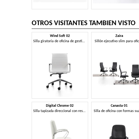
OTROS VISITANTES TAMBIEN VISTO
Wind Soft 02
Zaira
Silla giratoria de oficina de gestión, en acero cromado
Sillón ejecutivo slim para ofi
Digital Chrome 02
Canasta 01
Silla tapizada direccional con respaldo medio para la oficina
Silla de oficina con formas su