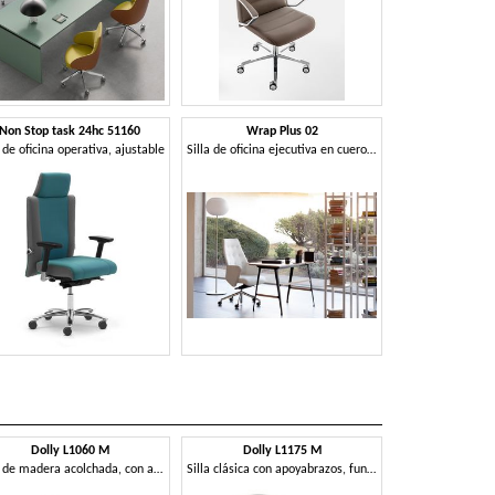
Non Stop task 24hc 51160
Wrap Plus 02
a de oficina operativa, ajustable
Silla de oficina ejecutiva en cuero o tejido
Dolly L1060 M
Dolly L1175 M
Kalla
Silla de madera acolchada, con asa, para el restaurante
Silla clásica con apoyabrazos, funcional, de hoteles