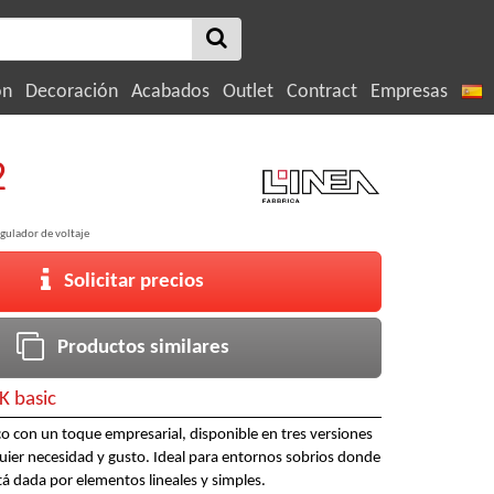
ón
Decoración
Acabados
Outlet
Contract
Empresas
2
egulador de voltaje
Solicitar precios
Productos similares
 basic
ico con un toque empresarial, disponible en tres versiones
quier necesidad y gusto. Ideal para entornos sobrios donde
tá dada por elementos lineales y simples.