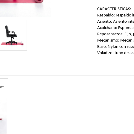
CARACTERISTICAS:
Respaldo: respaldo i
Asiento: Asiento int
Acolchado: Espuma d
Reposabrazos: Fijo, 
Mecanismo: Mecanism
Base: Nylon con rue
Voladizo: tubo de ac
Silla patín para la oficina, estructura multicapa