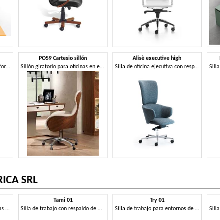
PO59 Cartesio sillón
Alisè executive high
Sillón de oficina ejecutivo con formas envolventes
Sillón giratorio para oficinas en estilo clásico contemporáneo
Silla de oficina ejecutiva con respaldo alto
Sill
ICA SRL
Tami 01
Try 01
Silla de oficina moderna, ruedas giratorias, elevación de gas
Silla de trabajo con respaldo de malla
Silla de trabajo para entornos de trabajo innovadores.