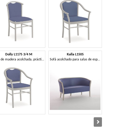
Dolly L1175 3/4 M
Kalla L1505
Marta
Silla de madera acolchada, práctico, para la sala de estar
Sofá acolchado para salas de espera