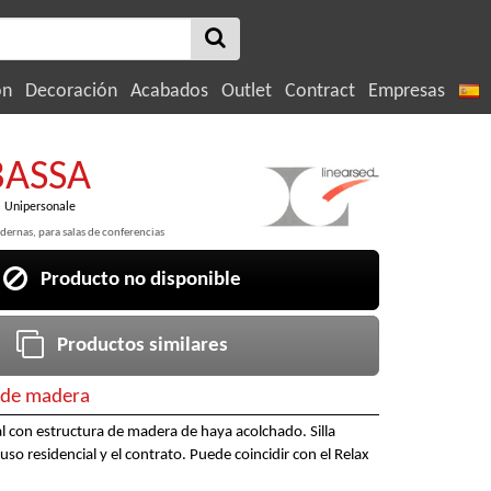
ón
Decoración
Acabados
Outlet
Contract
Empresas
BASSA
à Unipersonale
odernas, para salas de conferencias
Producto no disponible
Productos similares
s de madera
 con estructura de madera de haya acolchado. Silla
a uso residencial y el contrato. Puede coincidir con el Relax