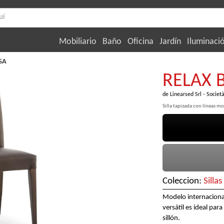
Mobiliario
Baño
Oficina
Jardín
Iluminaci
SA
RELAX 
de
Linearsed Srl - Societ
Silla tapizada con líneas m
Coleccion:
Silla
Modelo internacional
versátil es ideal par
sillón.