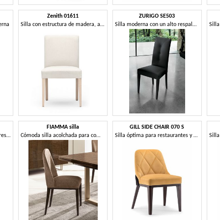
Zenith 01611
ZURIGO SE503
erna
Silla con estructura de madera, asiento y respaldo tapizados, revestimiento de tela, por contrato y uso doméstico
Silla moderna con un alto respaldo tapizados
FIAMMA silla
GILL SIDE CHAIR 070 S
Silla de madera con asiento y respaldo tapizados
Cómoda silla acolchada para comedor.
Silla óptima para restaurantes y hoteles