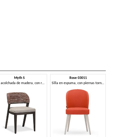
Myth S
Rose 03011
Silla acolchada de madera, con respaldo amplio y envolvente.
Silla en espuma, con piernas torneadas y cinturón de seguridad