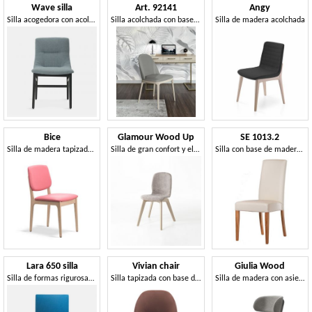
Wave silla
Art. 92141
Angy
Silla acogedora con acolchado suave
Silla acolchada con base de madera.
Silla de madera acolchada
Bice
Glamour Wood Up
SE 1013.2
Silla de madera tapizada, elegante y robusta
Silla de gran confort y elegancia
Silla con base de madera lacada, tapado, durante hoteles
Lara 650 silla
Vivian chair
Giulia Wood
Silla de formas rigurosas, con acolchado suave.
Silla tapizada con base de madera
Silla de madera con asiento y respaldo acolchados.