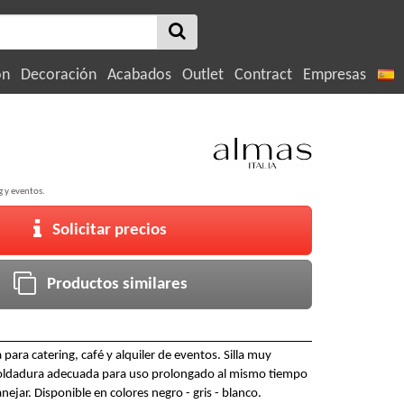
ón
Decoración
Acabados
Outlet
Contract
Empresas
g y eventos.
Solicitar precios
Productos similares
para catering, café y alquiler de eventos. Silla muy
oldadura adecuada para uso prolongado al mismo tiempo
anejar. Disponible en colores negro - gris - blanco.