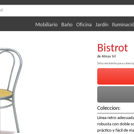
Mobiliario
Baño
Oficina
Jardín
Iluminaci
Bistrot
de
Almas Srl
Silla resistente para caterin
Coleccion:
Línea retro adecuada 
robusta con doble s
práctico y fácil de m