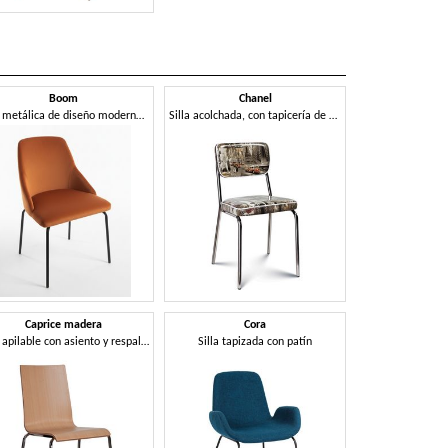
Boom
Chanel
Cora
Silla metálica de diseño moderno, acolchada.
Silla acolchada, con tapicería de moda.
Caprice madera
Cora
De
Silla apilable con asiento y respaldo de madera.
Silla tapizada con patín