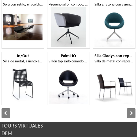
Sofá con estilo, el acolchado diseñado para el máximo confort, adecuado para zonas de espera
Pequeño sillón cómodo, colores de tapicería personalizables, para la oficina y el hotel
Silla giratoria con asiento y respaldo en espuma ignífuga
In/Out
Palm HO
Silla Gladys con reposabrazos
Silla de metal, asiento en cuerda tejida, para interiores y exteriores
Sillón tapizado cómodo para la oficina en casa con proporciones generosamente
Silla de metal con reposabrazos
TOURS VIRTUALES
DEM