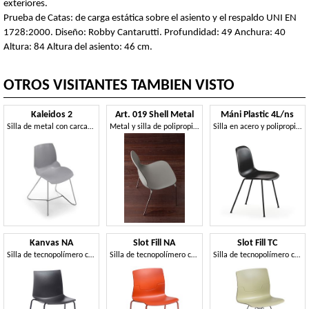
exteriores.
Prueba de Catas: de carga estática sobre el asiento y el respaldo UNI EN
1728:2000. Diseño: Robby Cantarutti. Profundidad: 49 Anchura: 40
Altura: 84 Altura del asiento: 46 cm.
OTROS VISITANTES TAMBIEN VISTO
Kaleidos 2
Art. 019 Shell Metal
Máni Plastic 4L/ns
Silla de metal con carcasa de tecnopolímero, para uso contract
Metal y silla de polipropileno, apilable
Silla en acero y polipropileno, en varios colores
Kanvas NA
Slot Fill NA
Slot Fill TC
Silla de tecnopolímero con estructura metálica de cuatro patas
Silla de tecnopolímero con estructura metálica de cuatro patas
Silla de tecnopolímero con estructura de celosía