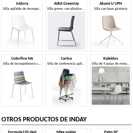
Isidora
AIRA GreenUp
Akami U UPH
Silla apilable de tecnopolímero
Silla green, con plástico reciclado
Silla con base giratoria
Colorfive NA
Carina
Kaleidos
Silla de tecnopolímero con estructura metálica de 4 patas
Silla de conferencia apilable
Silla de 4 patas de metal, recubierta de un particular tecnopolímero
OTROS PRODUCTOS DE INDAY
Formula120 sled
Mixx spider
Palm SP