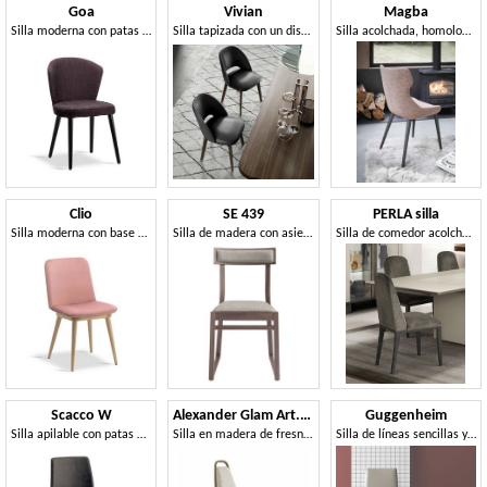
Goa
Vivian
Magba
Silla moderna con patas de madera.
Silla tapizada con un diseño contemporáneo
Silla acolchada, homologada ignífuga clase 1 IM.
Clio
SE 439
PERLA silla
Silla moderna con base de madera.
Silla de madera con asiento tapizado
Silla de comedor acolchada, con patas de madera
Scacco W
Alexander Glam Art. A13
Guggenheim
Silla apilable con patas de madera
Silla en madera de fresno pulida, asiento y respaldo acolchados.
Silla de líneas sencillas y elegantes.