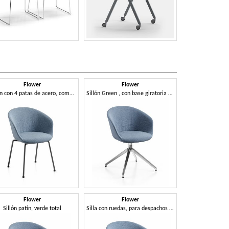
Flower
Flower
Flo
Sillón con 4 patas de acero, completamente desenfundable.
Sillón Green , con base giratoria de araña de aluminio.
Sillón con tabli
Flower
Flower
Flo
Sillón patín, verde total
Silla con ruedas, para despachos y salas de reuniones