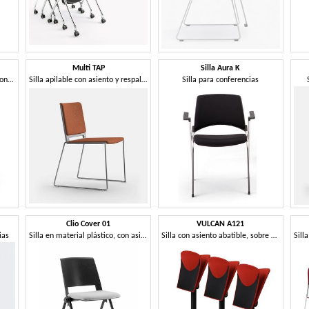
Multi TAP
Silla Aura K
Silla acolchada apilable para conferencias y cursos
Silla apilable con asiento y respaldo tapizados
Silla para conferencias
Clio Cover 01
VULCAN A121
ias
Silla en material plástico, con asiento acolchado.
Silla con asiento abatible, sobre columna independiente