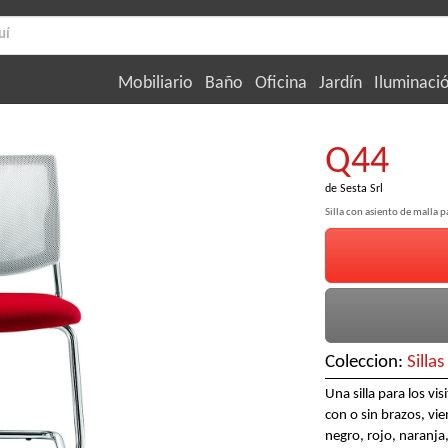
Mobiliario
Baño
Oficina
Jardín
Iluminaci
Q44
de
Sesta Srl
Silla con asiento de malla 
Coleccion:
Silla
Una silla para los vi
con o sin brazos, vie
negro, rojo, naranja,