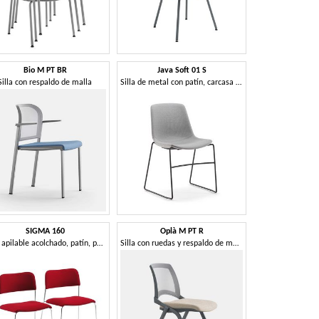
Bio M PT BR
Java Soft 01 S
Silla con respaldo de malla
Silla de metal con patín, carcasa acolchada
SIGMA 160
Oplà M PT R
Silla apilable acolchado, patín, para la sala de reuniones
Silla con ruedas y respaldo de malla, apilable