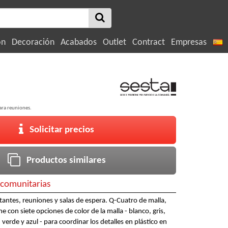
ón
Decoración
Acabados
Outlet
Contract
Empresas
para reuniones.
Solicitar precios
Productos similares
s comunitarias
sitantes, reuniones y salas de espera. Q-Cuatro de malla,
ne con siete opciones de color de la malla - blanco, gris,
 verde y azul - para coordinar los detalles en plástico en