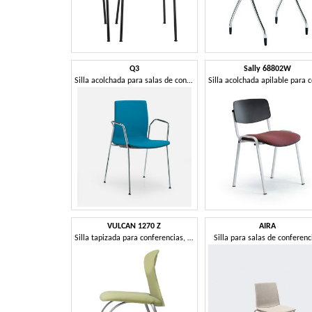
Q3
Sally 68802W
Silla acolchada para salas de conferencias.
VULCAN 1270 Z
AIRA
Silla tapizada para conferencias, con base de metal
Silla para salas de conferenc