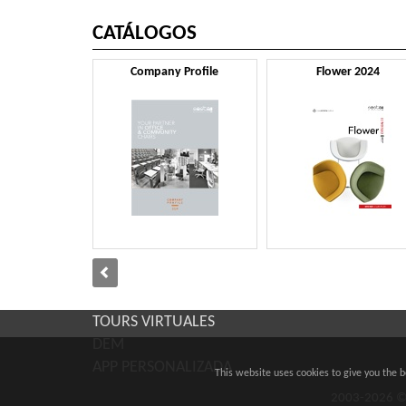
CATÁLOGOS
Company Profile
Flower 2024
TOURS VIRTUALES
DEM
APP PERSONALIZADA
This website uses cookies to give you the 
2003-2026 ©Sm