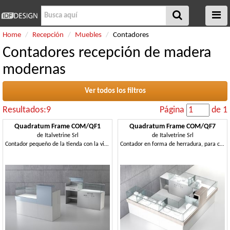
Home
Recepción
Muebles
Contadores
Contadores recepción de madera
modernas
Ver todos los filtros
Resultados:9
Página
de 1
Quadratum Frame COM/QF1
Quadratum Frame COM/QF7
de
Italvetrine Srl
de
Italvetrine Srl
Contador pequeño de la tienda con la vitrina con cerradura
Contador en forma de herradura, para centros comerciales