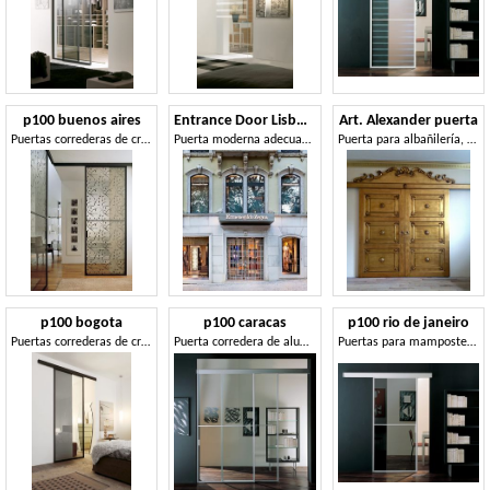
p100 buenos aires
Entrance Door Lisbona
Art. Alexander puerta
Puertas correderas de cristal para albañilería, estructura de aluminio
Puerta moderna adecuada para interiores como en exteriores
Puerta para albañilería, rica talla, acabado pan de oro
p100 bogota
p100 caracas
p100 rio de janeiro
Puertas correderas de cristal con marco de aluminio
Puerta corredera de aluminio para el vestíbulo del hotel
Puertas para mampostería de aluminio, para la oficina