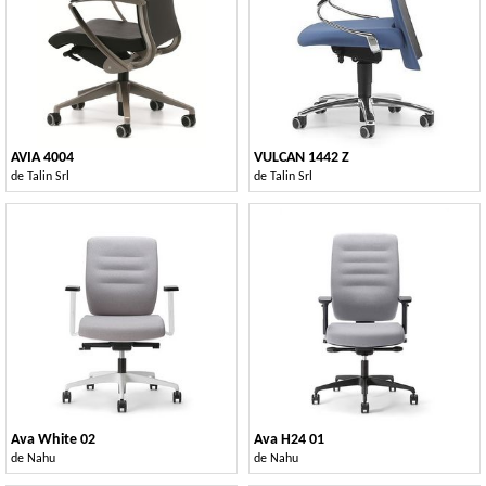
AVIA 4004
VULCAN 1442 Z
de
Talin Srl
de
Talin Srl
Ava White 02
Ava H24 01
de
Nahu
de
Nahu