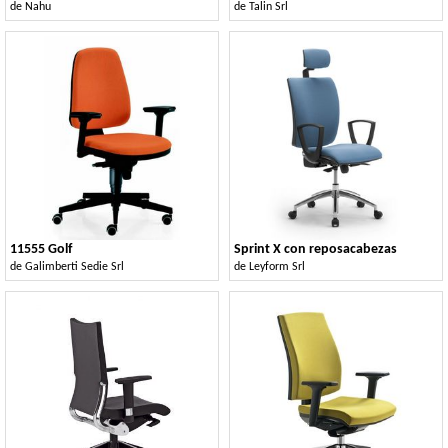
de
Nahu
de
Talin Srl
11555 Golf
Sprint X con reposacabezas
de
Galimberti Sedie Srl
de
Leyform Srl