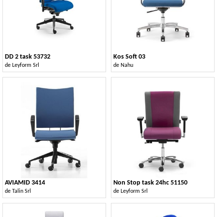
DD 2 task 53732
Kos Soft 03
de
Leyform Srl
de
Nahu
AVIAMID 3414
Non Stop task 24hc 51150
de
Talin Srl
de
Leyform Srl