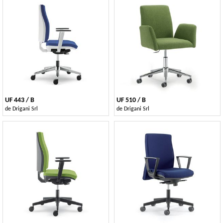
UF 443 / B
UF 510 / B
de
Drigani Srl
de
Drigani Srl