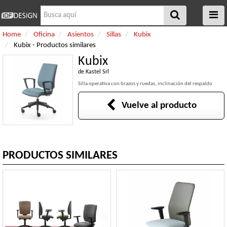
Home
Oficina
Asientos
Sillas
Kubix
Kubix - Productos similares
Kubix
de
Kastel Srl
Silla operativa con brazos y ruedas, inclinación del respaldo
Vuelve al producto
PRODUCTOS SIMILARES