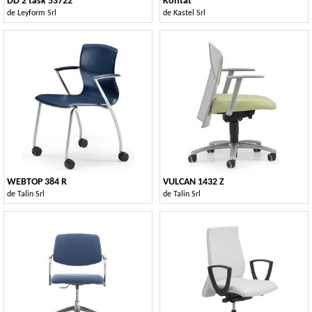
DD 2 task 53722
Kontat
de
Leyform Srl
de
Kastel Srl
WEBTOP 384 R
VULCAN 1432 Z
de
Talin Srl
de
Talin Srl