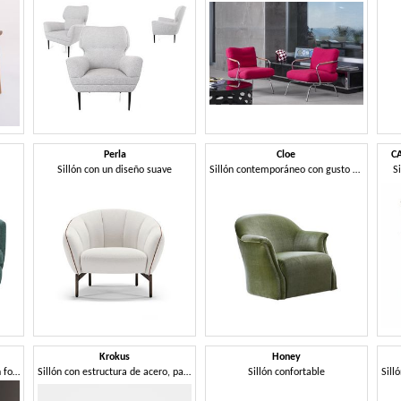
Perla
Cloe
C
Sillón con un diseño suave
Sillón contemporáneo con gusto retro.
S
Krokus
Honey
Sillón de gusto sofisticado, con formas redondeadas.
Sillón con estructura de acero, para la sala de espera
Sillón confortable