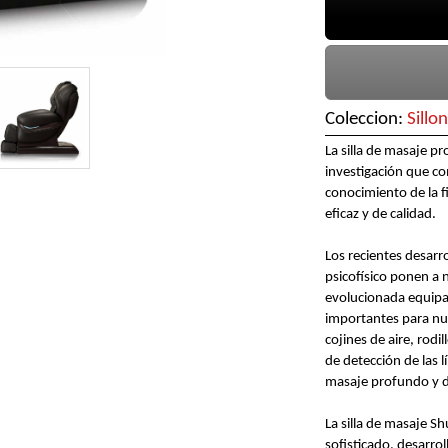
Coleccion:
Sillo
La silla de masaje pr
investigación que co
conocimiento de la f
eficaz y de calidad.
Los recientes desarro
psicofísico ponen a 
evolucionada equipa
importantes para nu
cojines de aire, rod
de detección de las 
masaje profundo y d
La silla de masaje S
sofisticado, desarro