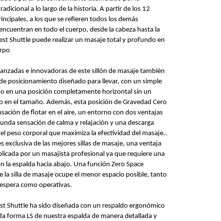
tradicional a lo largo de la historia. A partir de los 12
incipales, a los que se refieren todos los demás
encuentran en todo el cuerpo, desde la cabeza hasta la
Rest Shuttle puede realizar un masaje total y profundo en
erpo
avanzadas e innovadoras de este sillón de masaje también
de posicionamiento diseñado para llevar, con un simple
po en una posición completamente horizontal sin un
vo en el tamaño. Además, esta posición de Gravedad Cero
ensación de flotar en el aire, un entorno con dos ventajas
funda sensación de calma y relajación y una descarga
l peso corporal que maximiza la efectividad del masaje..
s exclusiva de las mejores sillas de masaje, una ventaja
licada por un masajista profesional ya que requiere una
n la espalda hacia abajo. Una función Zero Space
e la silla de masaje ocupe el menor espacio posible, tanto
 espera como operativas.
Rest Shuttle ha sido diseñada con un respaldo ergonómico
da forma LS de nuestra espalda de manera detallada y