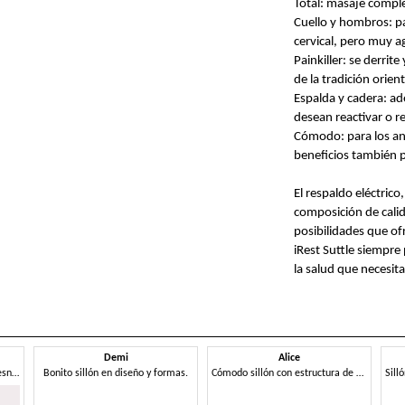
Total: masaje comple
Cuello y hombros: p
cervical, pero muy a
Painkiller: se derrit
de la tradición orient
Espalda y cadera: a
desean reactivar o re
Cómodo: para los anc
beneficios también pa
El respaldo eléctrico
composición de calid
posibilidades que ofr
iRest Suttle siempre
la salud que necesit
Demi
Alice
Sillón lounge de madera de fresno, acolchado
Bonito sillón en diseño y formas.
Cómodo sillón con estructura de acero expuesto