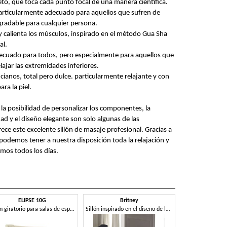
to, que toca cada punto focal de una manera científica.
articularmente adecuado para aquellos que sufren de
gradable para cualquier persona.
e y calienta los músculos, inspirado en el método Gua Sha
al.
decuado para todos, pero especialmente para aquellos que
lajar las extremidades inferiores.
ianos, total pero dulce. particularmente relajante y con
ra la piel.
, la posibilidad de personalizar los componentes, la
ad y el diseño elegante son solo algunas de las
ece este excelente sillón de masaje profesional. Gracias a
 podemos tener a nuestra disposición toda la relajación y
amos todos los días.
ELIPSE 10G
Britney
Sillón giratorio para salas de espera.
Sillón inspirado en el diseño de los años 60.