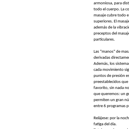
armoniosa, para dis
todo el cuerpo. La co
masaje cubre todo el
superiores. El masaje
además de la vibrac
preceptos del masaje
particulares.
Las "manos" de masa
derivadas directamen
Además, los sistema
cada movimiento siga
puntos de presión e
preestablecidos que 
favorito, sin nada n
que queremos: un gr
permiten un gran nú
entre 6 programas p
Relájese: por la noc
fatiga del día.