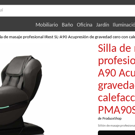
Mobiliario
Baño
Oficina
Jardín
Iluminaci
lla de masaje profesional IRest SL-A90 Acupresión de gravedad cero con 
Silla de
profesio
A90 Acu
graveda
calefac
PMA90
de
ProduceShop
Sillón de masaje profesiona