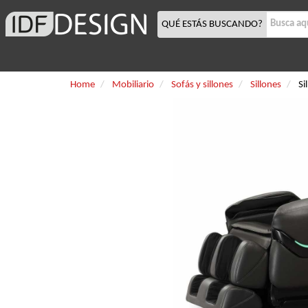
QUÉ ESTÁS BUSCANDO?
Home
Mobiliario
Sofás y sillones
Sillones
Si