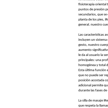
fisioterapia oriental 
puntos de presión pr
secundarios, que se 
planta de los pies, i
general. nuestro cu
Las características 
incluyen un sistema 
gesto, nuestro cuer
aumento significati
le da al usuario la s
principales: una pro
homogénea y total de
Esta última función e
que no puede ser rep
posición acostada co
adicional permite qu
durante las fases de
La silla de masaje i
que respeta la llama