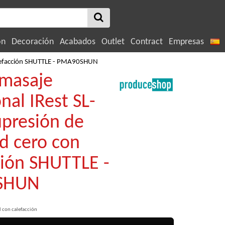
ón
Decoración
Acabados
Outlet
Contract
Empresas
calefacción SHUTTLE - PMA90SHUN
 masaje
nal IRest SL-
presión de
d cero con
ción SHUTTLE -
SHUN
l con calefacción