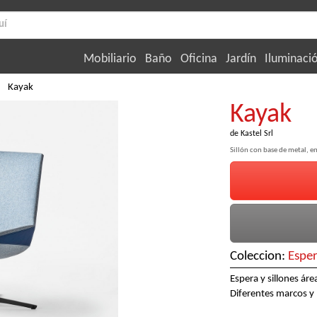
Mobiliario
Baño
Oficina
Jardín
Iluminaci
Kayak
Kayak
de
Kastel Srl
Sillón con base de metal, e
Coleccion:
Espe
Espera y sillones ár
Diferentes marcos y 