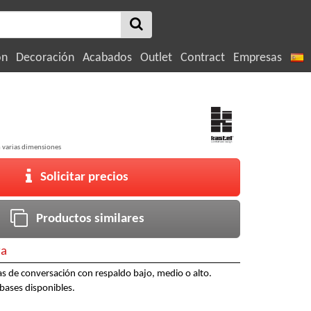
ón
Decoración
Acabados
Outlet
Contract
Empresas
n varias dimensiones
Solicitar precios
Productos similares
ra
eas de conversación con respaldo bajo, medio o alto.
bases disponibles.