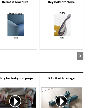
Kermess brochure
Key Bold brochure
Klipper 
Seating for feel-good projects
K2 - Start to image