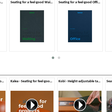
Seating for a feel-good Community - Second Edition
Seating for a feel-good Waiting - Second Edition
Seating for a feel-good Office - Second Edition
Kicca - Seating for feel-good Colours
Kalea - Seating for feel-good Colours
Kobi - Height-adjustable table