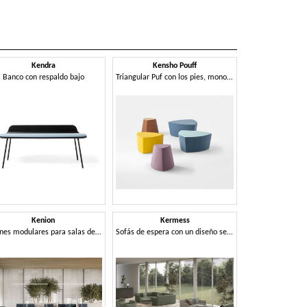
Kendra
Kensho Pouff
Ker
Banco con respaldo bajo
Triangular Puf con los pies, monocromo
Kenion
Kermess
Key 
Sillones modulares para salas de espera y aeropuertos
Sofás de espera con un diseño sencillo y lineal
Sofá modular par