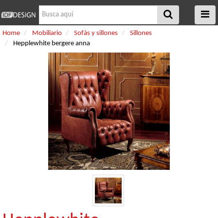
Home
Mobiliario
Sofás y sillones
Sillones
Hepplewhite bergere anna