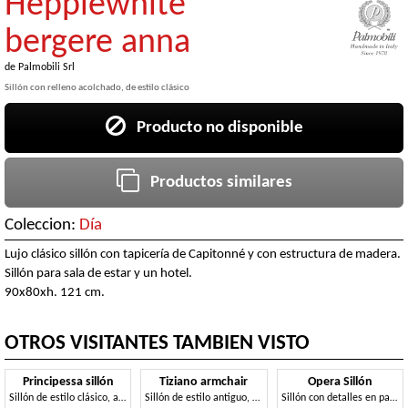
Hepplewhite
bergere anna
de
Palmobili Srl
Sillón con relleno acolchado, de estilo clásico
Producto no disponible
Productos similares
Coleccion:
Día
Lujo clásico sillón con tapicería de Capitonné y con estructura de madera.
Sillón para sala de estar y un hotel.
90x80xh. 121 cm.
OTROS VISITANTES TAMBIEN VISTO
Principessa sillón
Tiziano armchair
Opera Sillón
Sillón de estilo clásico, acabado dorado
Sillón de estilo antiguo, abotonada, muebles clásicos
Sillón con detalles en pan de oro