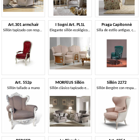
Art.301 armchair
I Sogni Art. PL1L
Praga Capitonnè
Sillón tapizado con respaldo alto, de estilo clásico
Elegante sillón ecológico de trampas, con decoraciones florales
Silla de estilo antiguo, cuero verde, para el prestigioso oficina
Art. 552p
MORFEUS Sillón
Sillón 2272
Sillón tallado a mano
Sillón clásico tapizado en tela
Sillón Bergère con respaldo alto, de estilo Luis XV