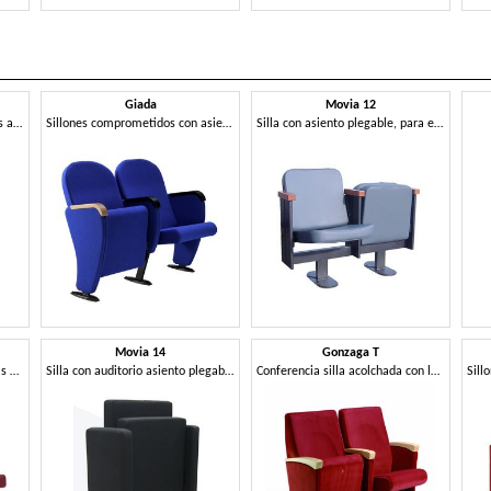
Giada
Movia 12
Sillones con asientos plegables adecuadas para salas de conferencia
Sillones comprometidos con asiento y respaldo tapizados
Silla con asiento plegable, para el teatro y el cine
Movia 14
Gonzaga T
Sillones fijos al suelo para salas de conferencia
Silla con auditorio asiento plegable
Conferencia silla acolchada con los brazos cubiertos con madera