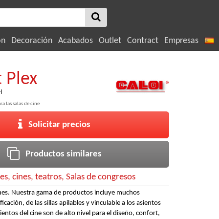
ón
Decoración
Acabados
Outlet
Contract
Empresas
 Plex
rl
ra las salas de cine
Solicitar precios
Productos similares
es, cines, teatros, Salas de congresos
ines. Nuestra gama de productos incluye muchos
cación, de las sillas apilables y vinculable a los asientos
ientos del cine son de alto nivel para el diseño, confort,