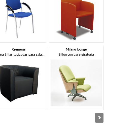
Cremona
Milano lounge
Sill
Bañera Sillas tapizadas para salas de espera
Sillón con base giratoria
Silla a