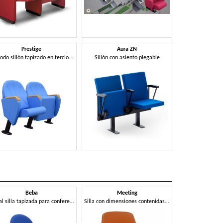
Prestige
Aura ZN
Cómodo sillón tapizado en terciopelo
Sillón con asiento plegable
Beba
Meeting
Silla 
Metal silla tapizada para conferencias y reuniones
Silla con dimensiones contenidas para salas de reuniones
Silla para 