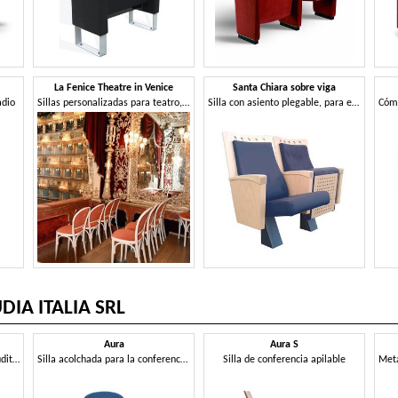
La Fenice Theatre in Venice
Santa Chiara sobre viga
adio
Sillas personalizadas para teatro, La Fenice de Venecia
Silla con asiento plegable, para el teatro y el cine
IA ITALIA SRL
Aura
Aura S
Escritorio con asientos para auditorio
Silla acolchada para la conferencia con la tableta de la escritura
Silla de conferencia apilable