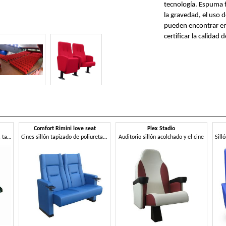
tecnología. Espuma f
la gravedad, el uso d
pueden encontrar en 
certificar la calidad 
Comfort Rimini love seat
Plex Stadio
Sillón con estructura de metal, tapizado, para salas multiplex
Cines sillón tapizado de poliuretano
Auditorio sillón acolchado y el cine