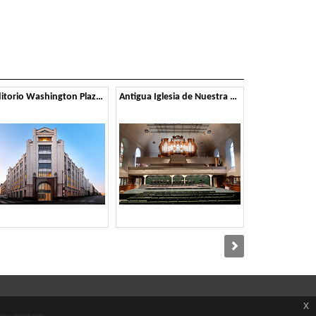
Auditorio Washington Plaza - París
Antigua Iglesia de Nuestra Señora - Wernigerode
Teatro del G
x