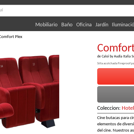
Mobiliario
Baño
Oficina
Jardín
Iluminaci
Comfort Plex
Comfort
de
Caloi by Audia Italia S
Silla acolchada Fireproof pa
Coleccion:
Hotel
Cine butacas para c
elementos de diversifi
del cine. Nuestros as