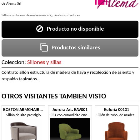
de
Alema Srl
Sillón con brazos de madera maciza, para los comedores
Producto no disponible
Productos similares
Coleccion:
Sillones y sillas
Contrato sillón estructura de madera de haya y recolección de asiento y
respaldo tapizados.
OTROS VISITANTES TAMBIEN VISTO
BOSTON ARMCHAIR 010 PA
Aurora Art. EAV001
Euforia 00131
Sillón de alto prestigio
Silla con comodidad envolvente
Sillón de tubo, de madera maciza, asiento y respaldo tapizados, cubierta de tela