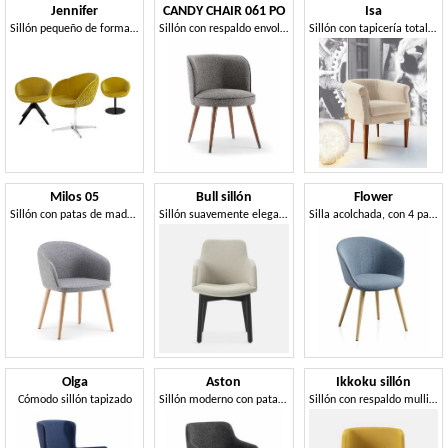
Jennifer
CANDY CHAIR 061 PO
Isa
Sillón pequeño de forma redondeada.
Sillón con respaldo envolvente
Sillón con tapicería totalmente desmontable, adecuada para la situación residencial y contrato
Milos 05
Bull sillón
Flower
Sillón con patas de madera.
Sillón suavemente elegante
Silla acolchada, con 4 patas de haya maciza.
Olga
Aston
Ikkoku sillón
Cómodo sillón tapizado
Sillón moderno con patas de madera.
Sillón con respaldo mullido, elegante y envolvente