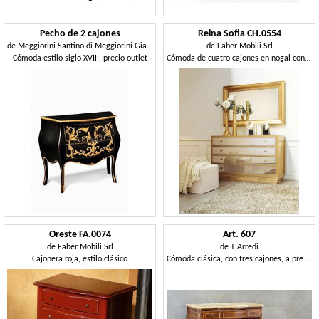
Pecho de 2 cajones
Reina Sofia CH.0554
de
Meggiorini Santino di Meggiorini Giampietro e C. Snc
de
Faber Mobili Srl
Cómoda estilo siglo XVIII, precio outlet
Cómoda de cuatro cajones en nogal con espejos
Oreste FA.0074
Art. 607
de
Faber Mobili Srl
de
T Arredi
Cajonera roja, estilo clásico
Cómoda clásica, con tres cajones, a precio de salida