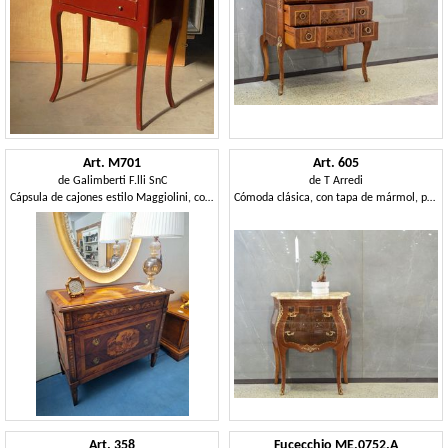
Art. M701
Art. 605
de
Galimberti F.lli SnC
de
T Arredi
Cápsula de cajones estilo Maggiolini, con incrustación
Cómoda clásica, con tapa de mármol, precio de ganga
Art. 358
Fucecchio ME.0752.A