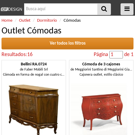
Home
Outlet
Dormitorio
Cómodas
Outlet Cómodas
Ver todos los filtros
Resultados:16
Página
de 1
Bellini RA.0724
Cómoda de 3 cajones
de
Faber Mobili Srl
de
Meggiorini Santino di Meggiorini Giampietro e C. Snc
Cómoda en forma de nogal con cuatro cajones
Cajonera outlet, estilo clásico