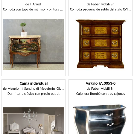
de
T Arredi
de
Faber Mobili Srl
Cómoda con tapa de mármol y pintura decorativa
Cómoda pequeña de estilo del siglo XVII con tres cajones con incrustaciones
Cama individual
Virgilio FA.0053-0
de
Meggiorini Santino di Meggiorini Giampietro e C. Snc
de
Faber Mobili Srl
Dormitorio clásico con precio outlet
Cajonera Bombé con tres cajones