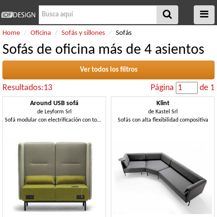
Home
Oficina
Sofás y sillones
Sofás
Sofás de oficina más de 4 asientos
Ver todos los filtros
Resultados:13
Página
de 1
Around USB sofá
Klint
de
Leyform Srl
de
Kastel Srl
Sofá modular con electrificación con tomas USB
Sofás con alta flexibilidad compositiva