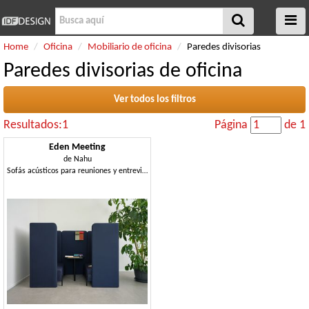
Home
Oficina
Mobiliario de oficina
Paredes divisorias
Paredes divisorias de oficina
Ver todos los filtros
Resultados:1
Página
de 1
Eden Meeting
de
Nahu
Sofás acústicos para reuniones y entrevistas de trabajo